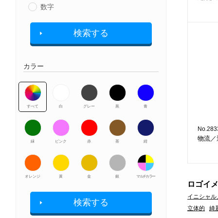
数字
検索する
カラー
すべて
白
グレー
黒
青
No.283
物流／
緑
ピンク
赤
茶
紺
オレンジ
黃
金
銀
マルチカラー
ロゴイ
イニシャル
検索する
立体的
綺