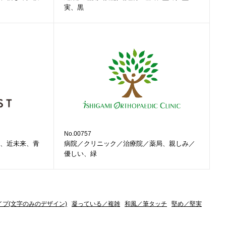
実、黒
No.00757
、近未来、青
病院／クリニック／治療院／薬局、親しみ／
優しい、緑
イプ(文字のみのデザイン)
凝っている／複雑
和風／筆タッチ
堅め／堅実