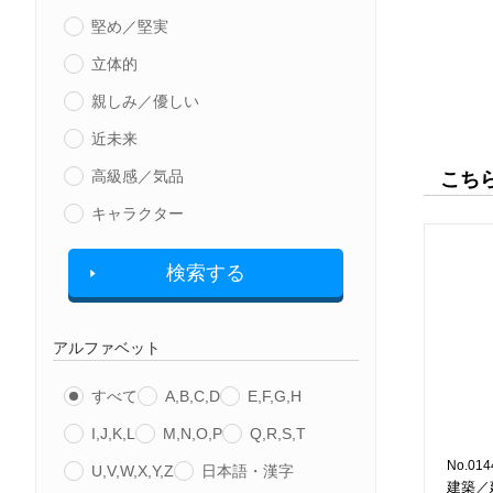
堅め／堅実
立体的
親しみ／優しい
近未来
高級感／気品
こち
キャラクター
検索する
アルファベット
すべて
A,B,C,D
E,F,G,H
I,J,K,L
M,N,O,P
Q,R,S,T
No.014
U,V,W,X,Y,Z
日本語・漢字
建築／