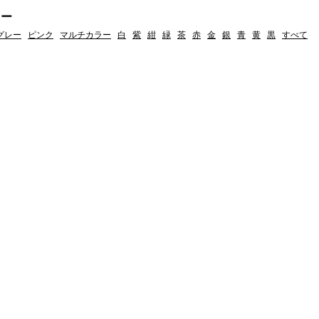
ラー
グレー
ピンク
マルチカラー
白
紫
紺
緑
茶
赤
金
銀
青
黄
黒
すべて