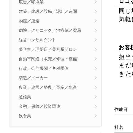
ロゴ
広告／印刷業
同じ
建築／建設／設備／設計／造園
気軽
物流／運送
病院／クリニック／治療院／薬局
経営コンサルタント
お客
美容室／理髪店／美容系サロン
担当
自動車関連（販売／修理・整備）
まだ
行政／公的機関／各種団体
きた
製造／メーカー
農業／農園／酪農／畜産／水産
通信業
金融／保険／投資関連
作成日
飲食業
社名