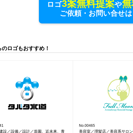
3案無料提案
無
ロゴ
や
ご依頼・お問い合せは
らのロゴもおすすめ！
41
No.00465
建設／設備／設計／造園、近未来、青
美容室／理髪店／美容系サロン