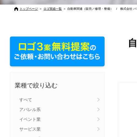
トップページ
＞
ロゴ実績一覧
＞
自動車関連（販売／修理・整備） / 株式会社 バ
自
業種で絞り込む
すべて
アパレル系
イベント業
サービス業