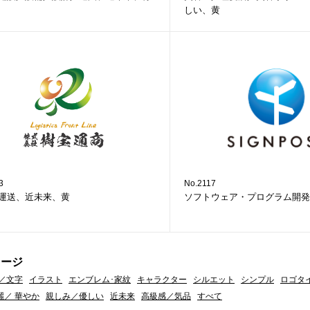
しい、黄
3
No.2117
運送、近未来、黄
ソフトウェア・プログラム開発
メージ
／文字
イラスト
エンブレム･家紋
キャラクター
シルエット
シンプル
ロゴタ
麗／ 華やか
親しみ／優しい
近未来
高級感／気品
すべて