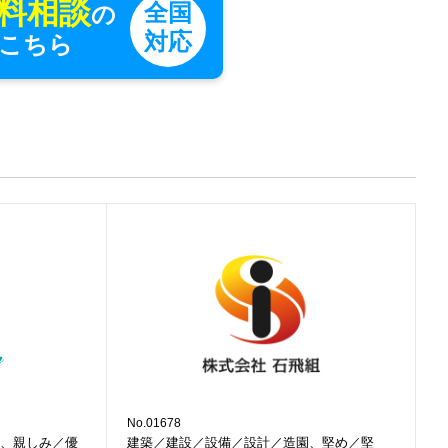
料相談
全国
の
対応
こちら
No.01678
、親しみ／優
建築／建設／設備／設計／造園、堅め／堅