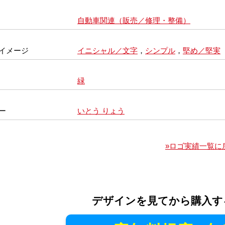
自動車関連（販売／修理・整備）
イメージ
イニシャル／文字
，
シンプル
，
堅め／堅実
緑
ー
いとう りょう
»ロゴ実績一覧に
デザインを見てから購入す