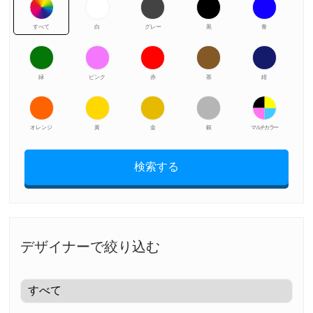
すべて
白
グレー
黒
青
緑
ピンク
赤
茶
紺
オレンジ
黃
金
銀
マルチカラー
検索する
デザイナーで絞り込む