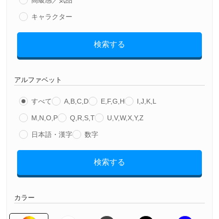
キャラクター
検索する
アルファベット
すべて
A,B,C,D
E,F,G,H
I,J,K,L
M,N,O,P
Q,R,S,T
U,V,W,X,Y,Z
日本語・漢字
数字
検索する
カラー