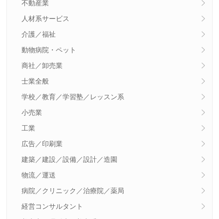
不動産業
人材系サービス
介護／福祉
動物病院・ペット
商社／卸売業
士業全般
学校／教育／学習塾／レッスン系
小売業
工業
広告／印刷業
建築／建設／設備／設計／造園
物流／運送
病院／クリニック／治療院／薬局
経営コンサルタント