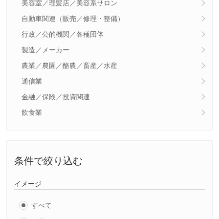
美容室／理髪店／美容系サロン
自動車関連（販売／修理・整備）
行政／公的機関／各種団体
製造／メーカー
農業／農園／酪農／畜産／水産
通信業
金融／保険／投資関連
飲食業
条件で絞り込む
イメージ
すべて