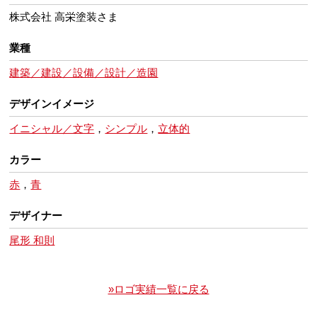
株式会社 高栄塗装さま
業種
建築／建設／設備／設計／造園
デザインイメージ
イニシャル／文字
，
シンプル
，
立体的
カラー
赤
，
青
デザイナー
尾形 和則
»ロゴ実績一覧に戻る