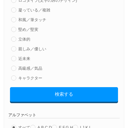
ロゴタイプ(文字のみのデザイン)
凝っている／複雑
和風／筆タッチ
堅め／堅実
立体的
親しみ／優しい
近未来
高級感／気品
キャラクター
検索する
アルファベット
すべて
A,B,C,D
E,F,G,H
I,J,K,L