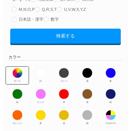
M,N,O,P
Q,R,S,T
U,V,W,X,Y,Z
日本語・漢字
数字
検索する
カラー
すべて
白
グレー
黒
青
緑
ピンク
赤
茶
紺
オレンジ
黃
金
銀
マルチカラー