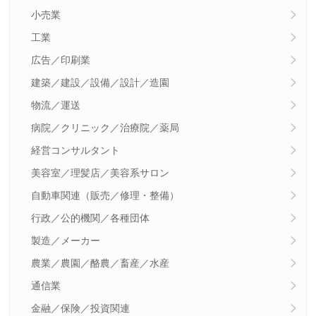
小売業
工業
広告／印刷業
建築／建設／設備／設計／造園
物流／運送
病院／クリニック／治療院／薬局
経営コンサルタント
美容室／理髪店／美容系サロン
自動車関連（販売／修理・整備）
行政／公的機関／各種団体
製造／メーカー
農業／農園／酪農／畜産／水産
通信業
金融／保険／投資関連