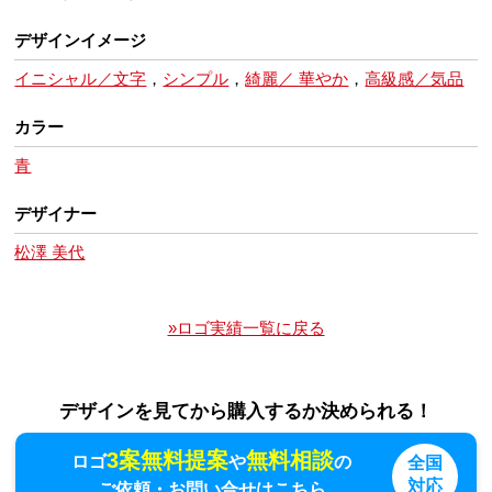
デザインイメージ
イニシャル／文字
，
シンプル
，
綺麗／ 華やか
，
高級感／気品
カラー
青
デザイナー
松澤 美代
»ロゴ実績一覧に戻る
デザインを見てから購入するか決められる！
3案無料提案
無料相談
ロゴ
や
の
全国
対応
ご依頼・お問い合せはこちら