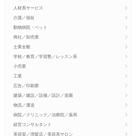
人材系サービス
介護／福祉
動物病院・ペット
商社／卸売業
士業全般
学校／教育／学習塾／レッスン系
小売業
工業
広告／印刷業
建築／建設／設備／設計／造園
物流／運送
病院／クリニック／治療院／薬局
経営コンサルタント
美容室／理髪店／美容系サロン