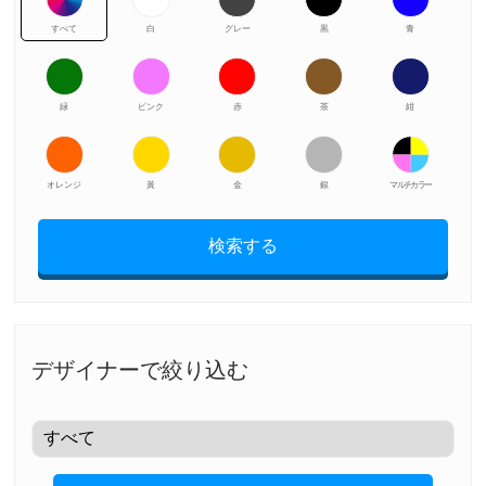
すべて
白
グレー
黒
青
緑
ピンク
赤
茶
紺
オレンジ
黃
金
銀
マルチカラー
検索する
デザイナーで絞り込む