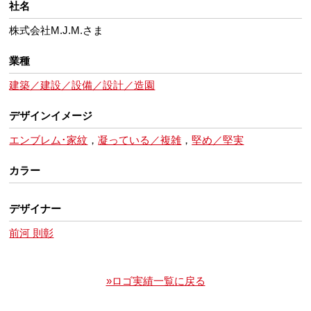
社名
株式会社M.J.M.さま
業種
建築／建設／設備／設計／造園
デザインイメージ
エンブレム･家紋
，
凝っている／複雑
，
堅め／堅実
カラー
デザイナー
前河 則彰
»ロゴ実績一覧に戻る