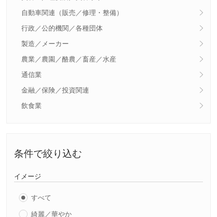
自動車関連（販売／修理・整備）
行政／公的機関／各種団体
製造／メーカー
農業／農園／酪農／畜産／水産
通信業
金融／保険／投資関連
飲食業
条件で絞り込む
イメージ
すべて
綺麗／華やか