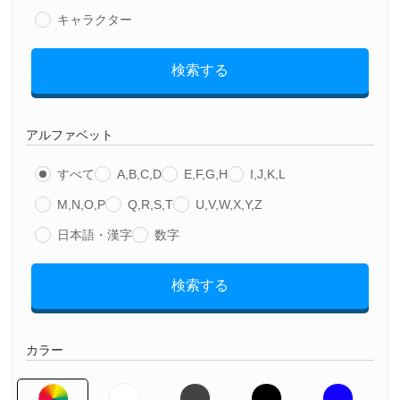
キャラクター
検索する
アルファベット
すべて
A,B,C,D
E,F,G,H
I,J,K,L
M,N,O,P
Q,R,S,T
U,V,W,X,Y,Z
日本語・漢字
数字
検索する
カラー