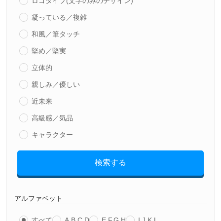
ロゴタイプ(文字のみのデザイン)
凝っている／複雑
和風／筆タッチ
堅め／堅実
立体的
親しみ／優しい
近未来
高級感／気品
キャラクター
検索する
アルファベット
すべて
A,B,C,D
E,F,G,H
I,J,K,L