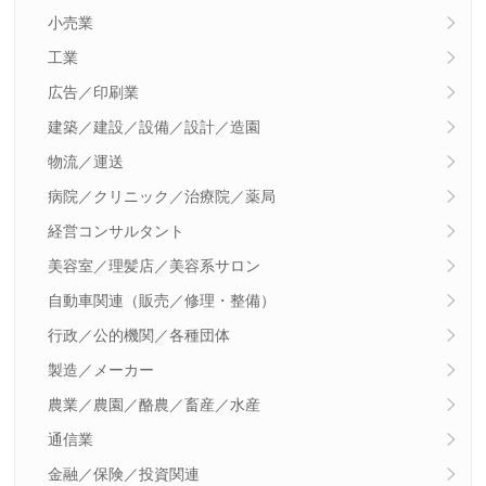
小売業
工業
広告／印刷業
建築／建設／設備／設計／造園
物流／運送
病院／クリニック／治療院／薬局
経営コンサルタント
美容室／理髪店／美容系サロン
自動車関連（販売／修理・整備）
行政／公的機関／各種団体
製造／メーカー
農業／農園／酪農／畜産／水産
通信業
金融／保険／投資関連