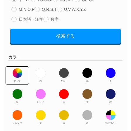
M,N,O,P
Q,R,S,T
U,V,W,X,Y,Z
日本語・漢字
数字
検索する
カラー
すべて
白
グレー
黒
青
緑
ピンク
赤
茶
紺
オレンジ
黃
金
銀
マルチカラー