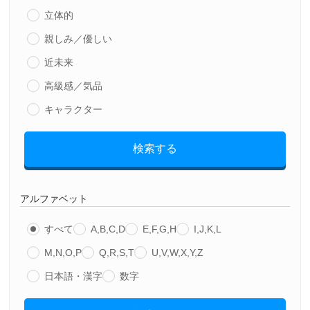
立体的
親しみ／優しい
近未来
高級感／気品
キャラクター
検索する
アルファベット
すべて
A,B,C,D
E,F,G,H
I,J,K,L
M,N,O,P
Q,R,S,T
U,V,W,X,Y,Z
日本語・漢字
数字