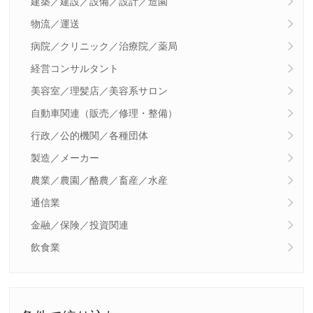
建築／建設／設備／設計／造園
物流／運送
病院／クリニック／治療院／薬局
経営コンサルタント
美容室／理髪店／美容系サロン
自動車関連（販売／修理・整備）
行政／公的機関／各種団体
製造／メーカー
農業／農園／酪農／畜産／水産
通信業
金融／保険／投資関連
飲食業