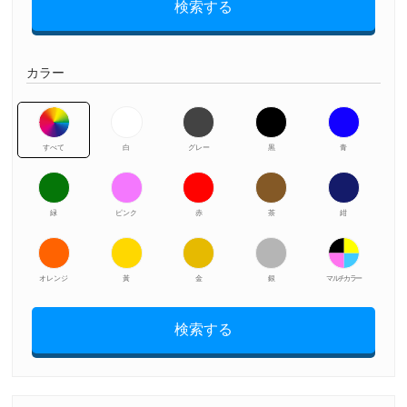
検索する
カラー
すべて
白
グレー
黒
青
緑
ピンク
赤
茶
紺
オレンジ
黃
金
銀
マルチカラー
検索する