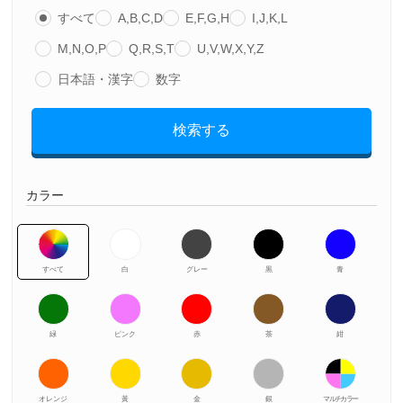
すべて
A,B,C,D
E,F,G,H
I,J,K,L
M,N,O,P
Q,R,S,T
U,V,W,X,Y,Z
日本語・漢字
数字
検索する
カラー
すべて
白
グレー
黒
青
緑
ピンク
赤
茶
紺
オレンジ
黃
金
銀
マルチカラー