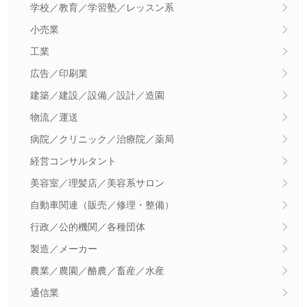
学校／教育／学習塾／レッスン系
小売業
工業
広告／印刷業
建築／建設／設備／設計／造園
物流／運送
病院／クリニック／治療院／薬局
経営コンサルタント
美容室／理髪店／美容系サロン
自動車関連（販売／修理・整備）
行政／公的機関／各種団体
製造／メーカー
農業／農園／酪農／畜産／水産
通信業