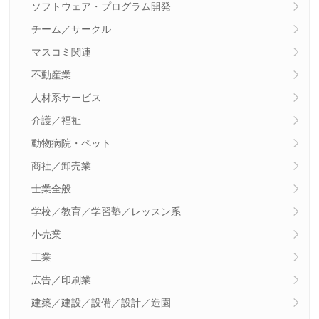
ソフトウェア・プログラム開発
チーム／サークル
マスコミ関連
不動産業
人材系サービス
介護／福祉
動物病院・ペット
商社／卸売業
士業全般
学校／教育／学習塾／レッスン系
小売業
工業
広告／印刷業
建築／建設／設備／設計／造園