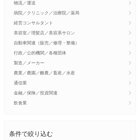
物流／運送
病院／クリニック／治療院／薬局
経営コンサルタント
美容室／理髪店／美容系サロン
自動車関連（販売／修理・整備）
行政／公的機関／各種団体
製造／メーカー
農業／農園／酪農／畜産／水産
通信業
金融／保険／投資関連
飲食業
条件で絞り込む