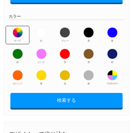
カラー
すべて
白
グレー
黒
青
緑
ピンク
赤
茶
紺
オレンジ
黃
金
銀
マルチカラー
検索する