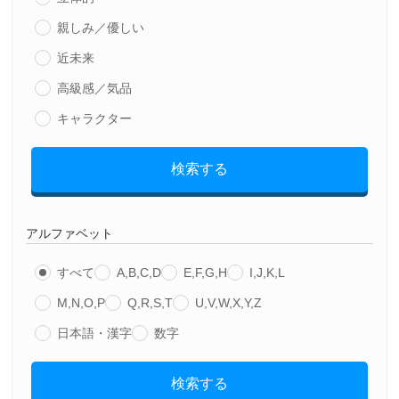
親しみ／優しい
近未来
高級感／気品
キャラクター
検索する
アルファベット
すべて
A,B,C,D
E,F,G,H
I,J,K,L
M,N,O,P
Q,R,S,T
U,V,W,X,Y,Z
日本語・漢字
数字
検索する