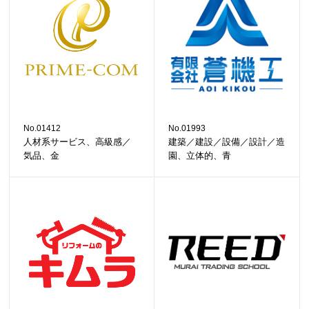
No.01412
No.01993
人材系サービス、高級感／
建築／建設／設備／設計／造
気品、金
園、立体的、青