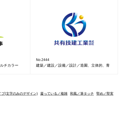
No.2444
ルチカラー
建築／建設／設備／設計／造園、立体的、青
イプ(文字のみのデザイン)
凝っている／複雑
和風／筆タッチ
堅め／堅実