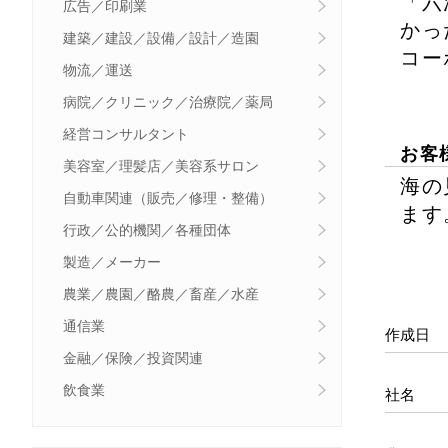
「六
広告／印刷業
かっ
建築／建設／設備／設計／造園
コー
物流／運送
病院／クリニック／治療院／薬局
経営コンサルタント
お客
美容室／理髪店／美容系サロン
海の
自動車関連（販売／修理・整備）
ます
行政／公的機関／各種団体
製造／メーカー
農業／農園／酪農／畜産／水産
通信業
作成日
金融／保険／投資関連
飲食業
社名