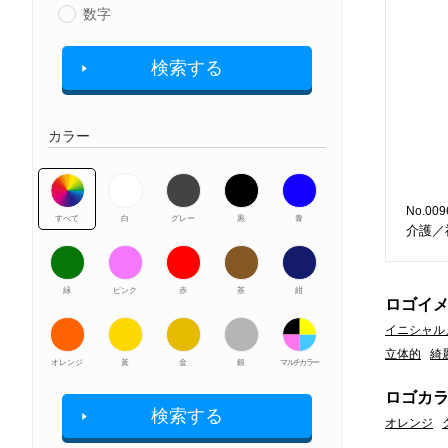
数字
検索する
カラー
No.009
すべて
白
グレー
黒
青
介護／
緑
ピンク
赤
茶
紺
ロゴイ
イニシャル
立体的
綺
オレンジ
黃
金
銀
マルチカラー
ロゴカ
検索する
オレンジ