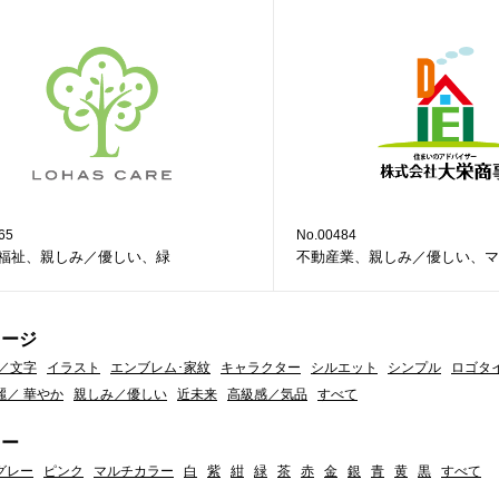
65
No.00484
福祉、親しみ／優しい、緑
不動産業、親しみ／優しい、マ
メージ
／文字
イラスト
エンブレム･家紋
キャラクター
シルエット
シンプル
ロゴタ
麗／ 華やか
親しみ／優しい
近未来
高級感／気品
すべて
ラー
グレー
ピンク
マルチカラー
白
紫
紺
緑
茶
赤
金
銀
青
黄
黒
すべて