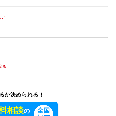
しい
戻る
るか決められる！
料相談
全国
の