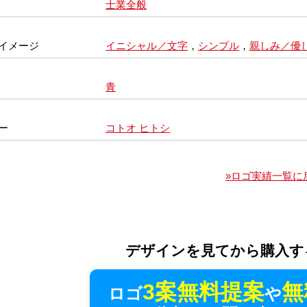
士業全般
イメージ
イニシャル／文字
，
シンプル
，
親しみ／優
青
ー
コトオ ヒトシ
»ロゴ実績一覧に
デザインを見てから購入す
3案無料提案
無
ロゴ
や