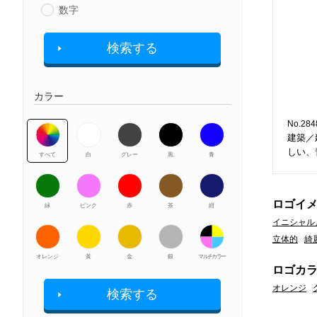
数字
検索する
カラー
No.284
建築／
しい、
すべて
白
グレー
黒
青
ロゴイ
緑
ピンク
赤
茶
紺
イニシャル
立体的
綺
オレンジ
黃
金
銀
マルチカラー
ロゴカ
オレンジ
検索する