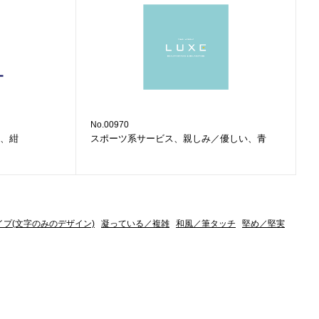
No.00970
、紺
スポーツ系サービス、親しみ／優しい、青
イプ(文字のみのデザイン)
凝っている／複雑
和風／筆タッチ
堅め／堅実