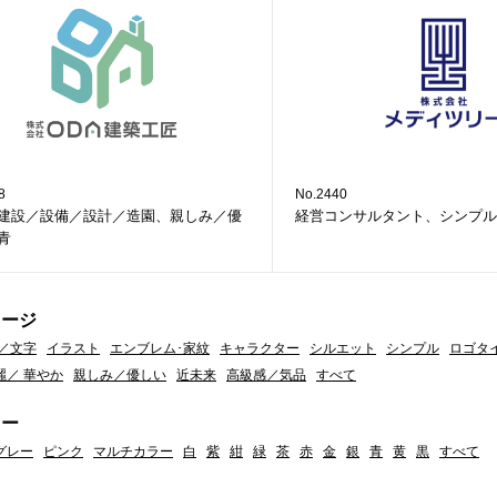
8
No.2440
建設／設備／設計／造園、親しみ／優
経営コンサルタント、シンプル
青
メージ
／文字
イラスト
エンブレム･家紋
キャラクター
シルエット
シンプル
ロゴタ
麗／ 華やか
親しみ／優しい
近未来
高級感／気品
すべて
ラー
グレー
ピンク
マルチカラー
白
紫
紺
緑
茶
赤
金
銀
青
黄
黒
すべて