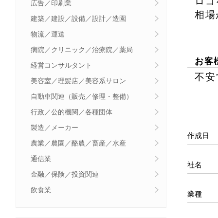
ロゴ
広告／印刷業
相場
建築／建設／設備／設計／造園
物流／運送
病院／クリニック／治療院／薬局
お客
経営コンサルタント
不安
美容室／理髪店／美容系サロン
自動車関連（販売／修理・整備）
行政／公的機関／各種団体
製造／メーカー
作成日
農業／農園／酪農／畜産／水産
通信業
社名
金融／保険／投資関連
飲食業
業種