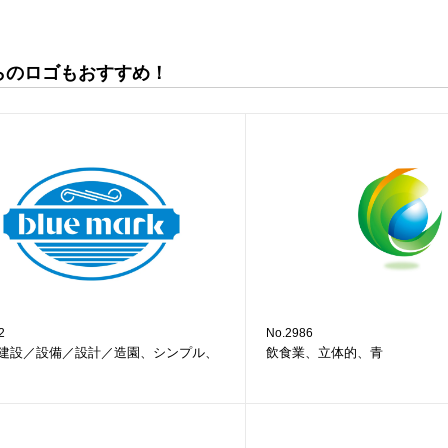
らのロゴもおすすめ！
2
No.2986
建設／設備／設計／造園、シンプル、
飲食業、立体的、青