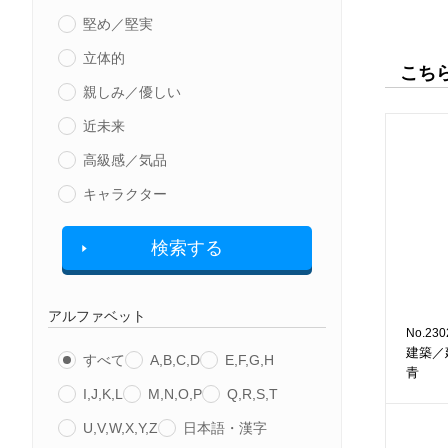
堅め／堅実
立体的
こち
親しみ／優しい
近未来
高級感／気品
キャラクター
検索する
アルファベット
No.230
建築／
すべて
A,B,C,D
E,F,G,H
青
I,J,K,L
M,N,O,P
Q,R,S,T
U,V,W,X,Y,Z
日本語・漢字