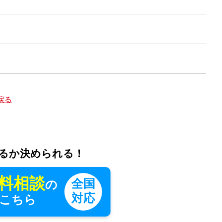
戻る
るか決められる！
料相談
全国
の
対応
こちら