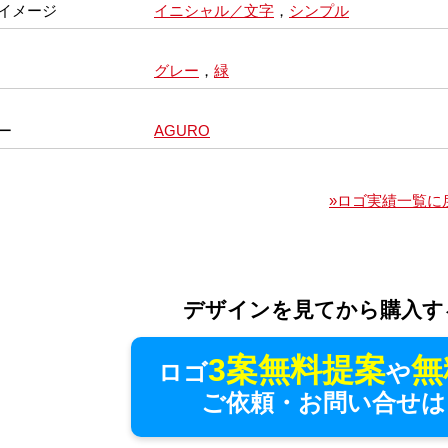
イメージ
イニシャル／文字
，
シンプル
グレー
，
緑
ー
AGURO
»ロゴ実績一覧に
デザインを見てから購入す
3案無料提案
無
ロゴ
や
ご依頼・お問い合せは