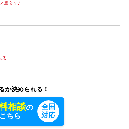
／筆タッチ
戻る
るか決められる！
料相談
全国
の
対応
こちら