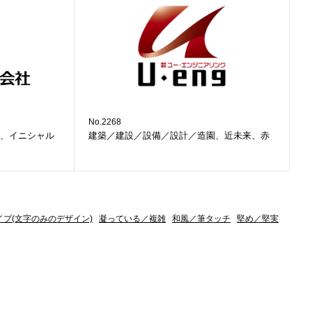
No.2268
、イニシャル
建築／建設／設備／設計／造園、近未来、赤
イプ(文字のみのデザイン)
凝っている／複雑
和風／筆タッチ
堅め／堅実