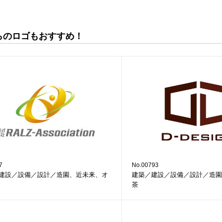
らのロゴもおすすめ！
7
No.00793
建設／設備／設計／造園、近未来、オ
建築／建設／設備／設計／造園
茶