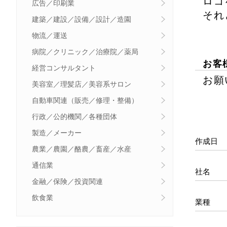
ロゴ
広告／印刷業
それ
建築／建設／設備／設計／造園
物流／運送
病院／クリニック／治療院／薬局
お客
経営コンサルタント
お願
美容室／理髪店／美容系サロン
自動車関連（販売／修理・整備）
行政／公的機関／各種団体
製造／メーカー
作成日
農業／農園／酪農／畜産／水産
通信業
社名
金融／保険／投資関連
飲食業
業種