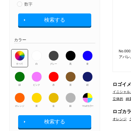
数字
検索する
カラー
No.000
アパレ
すべて
白
グレー
黒
青
ロゴイ
緑
ピンク
赤
茶
紺
イニシャル
立体的
綺
オレンジ
黃
金
銀
マルチカラー
ロゴカ
オレンジ
検索する