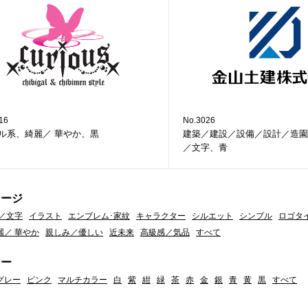
16
No.3026
ル系、綺麗／ 華やか、黒
建築／建設／設備／設計／造園
／文字、青
メージ
／文字
イラスト
エンブレム･家紋
キャラクター
シルエット
シンプル
ロゴタ
麗／ 華やか
親しみ／優しい
近未来
高級感／気品
すべて
ラー
グレー
ピンク
マルチカラー
白
紫
紺
緑
茶
赤
金
銀
青
黄
黒
すべて