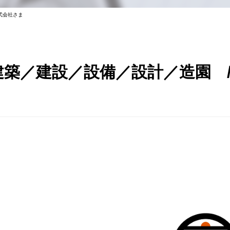
式会社さま
建築／建設／設備／設計／造園 