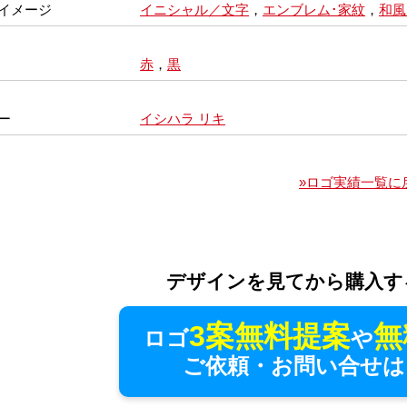
イメージ
イニシャル／文字
，
エンブレム･家紋
，
和風
赤
，
黒
ー
イシハラ リキ
»ロゴ実績一覧に
デザインを見てから購入す
3案無料提案
無
ロゴ
や
ご依頼・お問い合せは