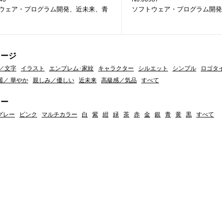
ウェア・プログラム開発、近未来、青
ソフトウェア・プログラム開発
メージ
／文字
イラスト
エンブレム･家紋
キャラクター
シルエット
シンプル
ロゴタ
麗／ 華やか
親しみ／優しい
近未来
高級感／気品
すべて
ラー
グレー
ピンク
マルチカラー
白
紫
紺
緑
茶
赤
金
銀
青
黄
黒
すべて