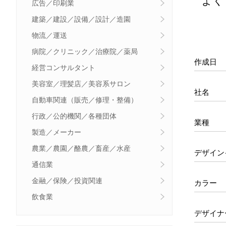
よく
広告／印刷業
建築／建設／設備／設計／造園
物流／運送
病院／クリニック／治療院／薬局
作成日
経営コンサルタント
美容室／理髪店／美容系サロン
社名
自動車関連（販売／修理・整備）
行政／公的機関／各種団体
業種
製造／メーカー
農業／農園／酪農／畜産／水産
デザイン
通信業
金融／保険／投資関連
カラー
飲食業
デザイナ