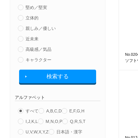
堅め／堅実
立体的
親しみ／優しい
近未来
高級感／気品
No.020
キャラクター
ソフト
検索する
アルファベット
すべて
A,B,C,D
E,F,G,H
I,J,K,L
M,N,O,P
Q,R,S,T
U,V,W,X,Y,Z
日本語・漢字
No.017