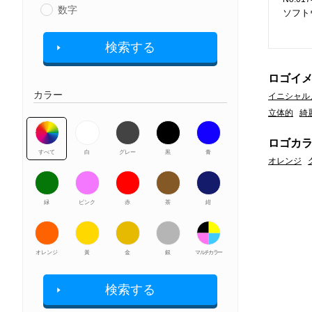
数字
ソフト
検索する
ロゴイ
カラー
イニシャル
立体的
綺
ロゴカ
すべて
白
グレー
黒
青
オレンジ
緑
ピンク
赤
茶
紺
オレンジ
黃
金
銀
マルチカラー
検索する