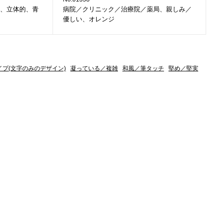
、立体的、青
病院／クリニック／治療院／薬局、親しみ／
優しい、オレンジ
イプ(文字のみのデザイン)
凝っている／複雑
和風／筆タッチ
堅め／堅実