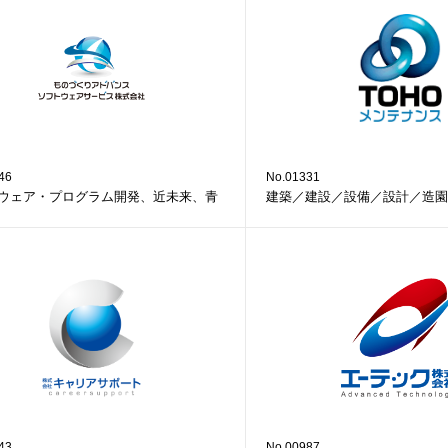
46
No.01331
ウェア・プログラム開発、近未来、青
建築／建設／設備／設計／造園
43
No.00987