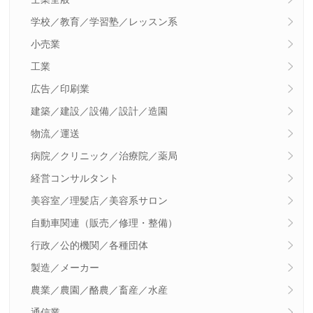
学校／教育／学習塾／レッスン系
小売業
工業
広告／印刷業
建築／建設／設備／設計／造園
物流／運送
病院／クリニック／治療院／薬局
経営コンサルタント
美容室／理髪店／美容系サロン
自動車関連（販売／修理・整備）
行政／公的機関／各種団体
製造／メーカー
農業／農園／酪農／畜産／水産
通信業