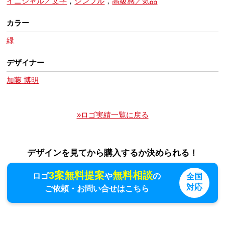
イニシャル／文字
，
シンプル
，
高級感／気品
カラー
緑
デザイナー
加藤 博明
»ロゴ実績一覧に戻る
デザインを見てから購入するか決められる！
3案無料提案
無料相談
ロゴ
や
の
全国
対応
ご依頼・お問い合せはこちら