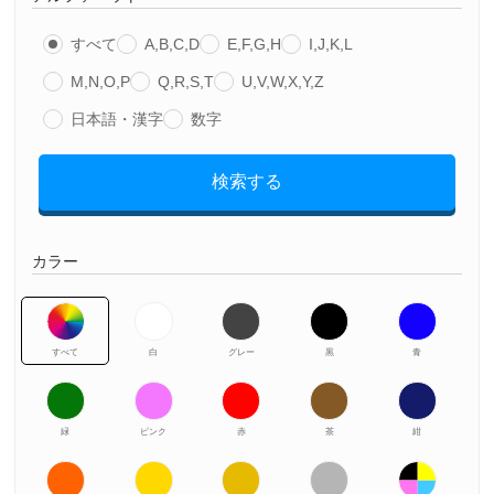
すべて
A,B,C,D
E,F,G,H
I,J,K,L
M,N,O,P
Q,R,S,T
U,V,W,X,Y,Z
日本語・漢字
数字
検索する
カラー
すべて
白
グレー
黒
青
緑
ピンク
赤
茶
紺