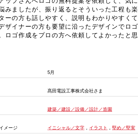
アップさんへロゴの無料提案を依頼して、気
悩みましたが、振り返るとそういった工程も
ターの方も話しやすく、説明もわかりやすく
デザイナーの方も要望に沿ったデザインでロ
。ロゴ作成をプロの方へ依頼してよかったと
5月
髙田電設工事株式会社さま
建築／建設／設備／設計／造園
イメージ
イニシャル／文字
，
イラスト
，
堅め／堅実