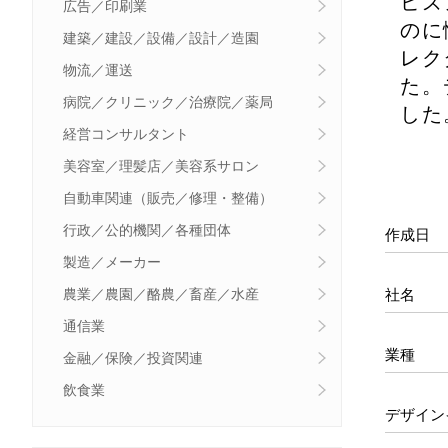
ビズ
広告／印刷業
のに
建築／建設／設備／設計／造園
レク
物流／運送
た。
病院／クリニック／治療院／薬局
した
経営コンサルタント
美容室／理髪店／美容系サロン
自動車関連（販売／修理・整備）
行政／公的機関／各種団体
作成日
製造／メーカー
社名
農業／農園／酪農／畜産／水産
通信業
業種
金融／保険／投資関連
飲食業
デザイン