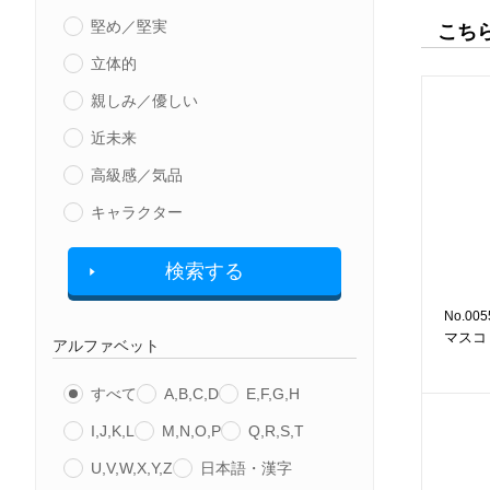
堅め／堅実
こち
立体的
親しみ／優しい
近未来
高級感／気品
キャラクター
検索する
No.005
マスコ
アルファベット
すべて
A,B,C,D
E,F,G,H
I,J,K,L
M,N,O,P
Q,R,S,T
U,V,W,X,Y,Z
日本語・漢字