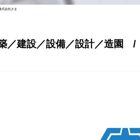
株式会社さま
築／建設／設備／設計／造園 /