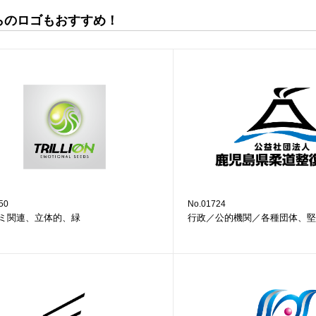
らのロゴもおすすめ！
50
No.01724
ミ関連、立体的、緑
行政／公的機関／各種団体、堅