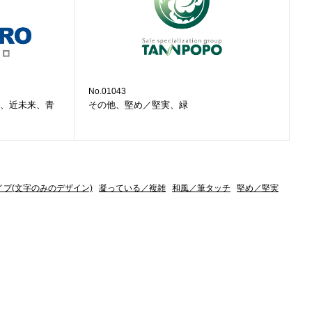
No.01043
、近未来、青
その他、堅め／堅実、緑
イプ(文字のみのデザイン)
凝っている／複雑
和風／筆タッチ
堅め／堅実