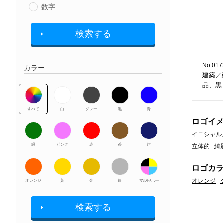
数字
検索する
No.017
カラー
建築／
品、黒
すべて
白
グレー
黒
青
ロゴイ
イニシャル
緑
ピンク
赤
茶
紺
立体的
綺
ロゴカ
オレンジ
オレンジ
黃
金
銀
マルチカラー
検索する