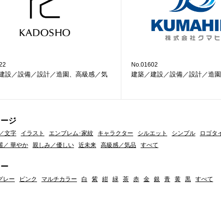
22
No.01602
建設／設備／設計／造園、高級感／気
建築／建設／設備／設計／造園
メージ
／文字
イラスト
エンブレム･家紋
キャラクター
シルエット
シンプル
ロゴタ
麗／ 華やか
親しみ／優しい
近未来
高級感／気品
すべて
ラー
グレー
ピンク
マルチカラー
白
紫
紺
緑
茶
赤
金
銀
青
黄
黒
すべて