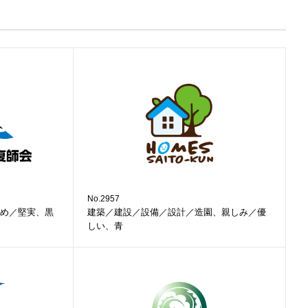
No.2957
め／堅実、黒
建築／建設／設備／設計／造園、親しみ／優
しい、青