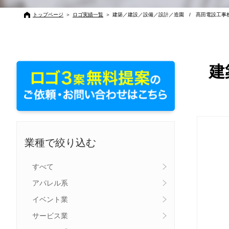
トップページ
＞
ロゴ実績一覧
＞
建築／建設／設備／設計／造園 / 髙田電設工事
建
業種で絞り込む
すべて
アパレル系
イベント業
サービス業