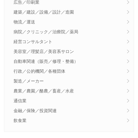
広告／印刷業
建築／建設／設備／設計／造園
物流／運送
病院／クリニック／治療院／薬局
経営コンサルタント
美容室／理髪店／美容系サロン
自動車関連（販売／修理・整備）
行政／公的機関／各種団体
製造／メーカー
農業／農園／酪農／畜産／水産
通信業
金融／保険／投資関連
飲食業