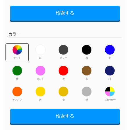
検索する
カラー
すべて
白
グレー
黒
青
緑
ピンク
赤
茶
紺
オレンジ
黃
金
銀
マルチカラー
検索する