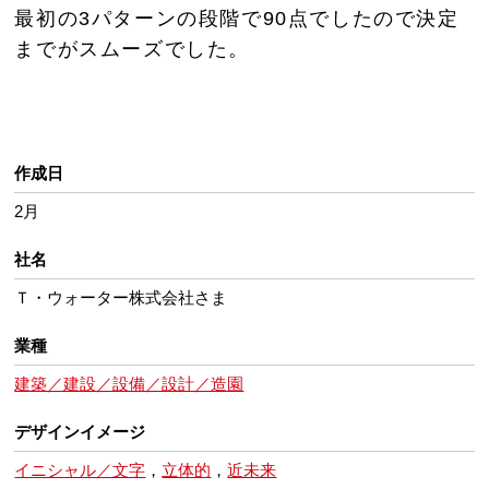
最初の3パターンの段階で90点でしたので決定
までがスムーズでした。
作成日
2月
社名
Ｔ・ウォーター株式会社さま
業種
建築／建設／設備／設計／造園
デザインイメージ
イニシャル／文字
，
立体的
，
近未来