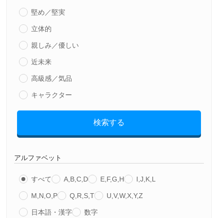
堅め／堅実
立体的
親しみ／優しい
近未来
高級感／気品
キャラクター
検索する
アルファベット
すべて
A,B,C,D
E,F,G,H
I,J,K,L
M,N,O,P
Q,R,S,T
U,V,W,X,Y,Z
日本語・漢字
数字