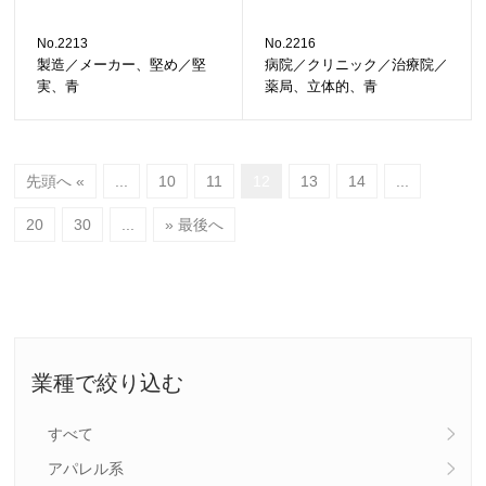
No.2213
No.2216
製造／メーカー、堅め／堅
病院／クリニック／治療院／
実、青
薬局、立体的、青
先頭へ «
...
10
11
12
13
14
...
20
30
...
» 最後へ
業種で絞り込む
すべて
アパレル系