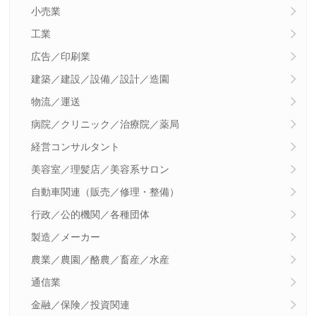
小売業
工業
広告／印刷業
建築／建設／設備／設計／造園
物流／運送
病院／クリニック／治療院／薬局
経営コンサルタント
美容室／理髪店／美容系サロン
自動車関連（販売／修理・整備）
行政／公的機関／各種団体
製造／メーカー
農業／農園／酪農／畜産／水産
通信業
金融／保険／投資関連