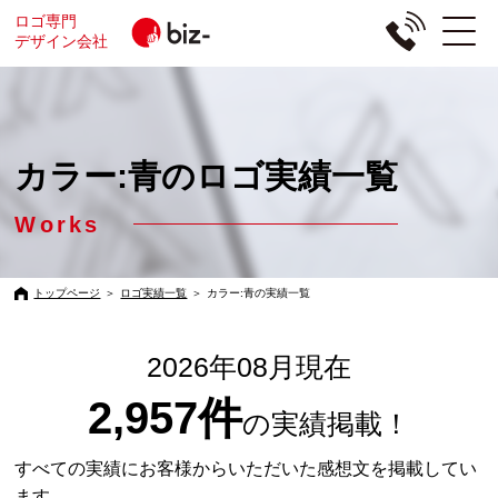
ロゴ専門
デザイン会社
カラー:青のロゴ実績一覧
Works
トップページ
＞
ロゴ実績一覧
＞
カラー:青の実績一覧
2026年08月現在
2,957件
の実績掲載！
すべての実績にお客様からいただいた感想文を掲載してい
ます。