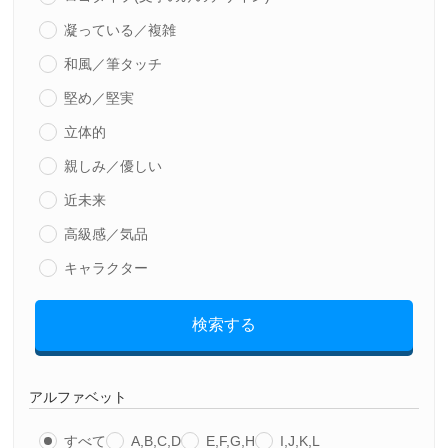
凝っている／複雑
和風／筆タッチ
堅め／堅実
立体的
親しみ／優しい
近未来
高級感／気品
キャラクター
検索する
アルファベット
すべて
A,B,C,D
E,F,G,H
I,J,K,L