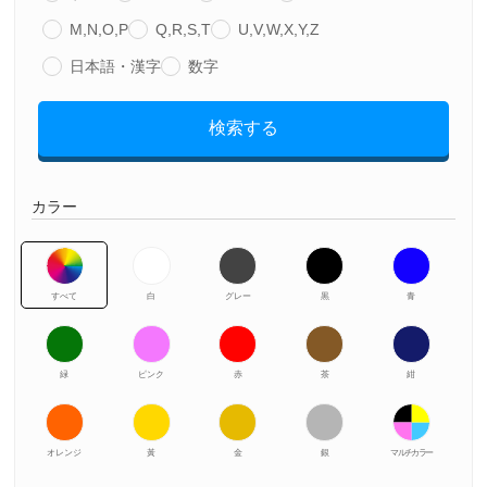
M,N,O,P
Q,R,S,T
U,V,W,X,Y,Z
日本語・漢字
数字
検索する
カラー
すべて
白
グレー
黒
青
緑
ピンク
赤
茶
紺
オレンジ
黃
金
銀
マルチカラー