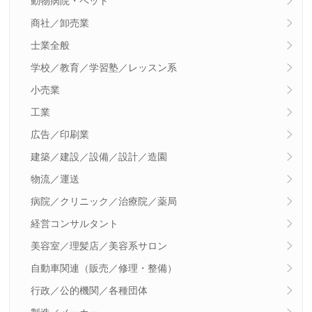
動物病院・ペット
商社／卸売業
士業全般
学校／教育／学習塾／レッスン系
小売業
工業
広告／印刷業
建築／建設／設備／設計／造園
物流／運送
病院／クリニック／治療院／薬局
経営コンサルタント
美容室／理髪店／美容系サロン
自動車関連（販売／修理・整備）
行政／公的機関／各種団体