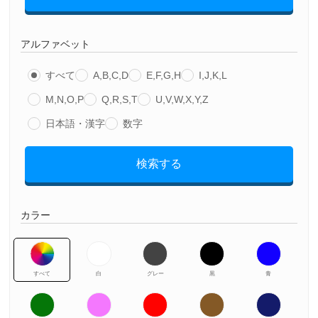
アルファベット
すべて
A,B,C,D
E,F,G,H
I,J,K,L
M,N,O,P
Q,R,S,T
U,V,W,X,Y,Z
日本語・漢字
数字
検索する
カラー
すべて
白
グレー
黒
青