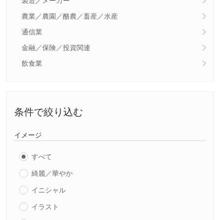
製造／メーカー
農業／農園／酪農／畜産／水産
通信業
金融／保険／投資関連
飲食業
条件で絞り込む
イメージ
すべて
綺麗／華やか
イニシャル
イラスト