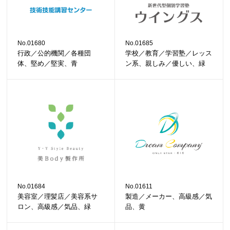
No.01680
No.01685
行政／公的機関／各種団
学校／教育／学習塾／レッス
体、堅め／堅実、青
ン系、親しみ／優しい、緑
No.01684
No.01611
美容室／理髪店／美容系サ
製造／メーカー、高級感／気
ロン、高級感／気品、緑
品、黄