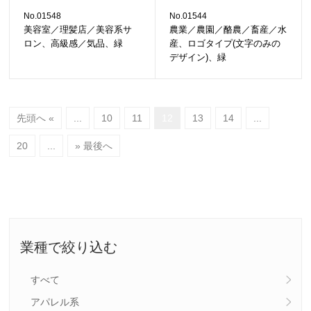
No.01548
No.01544
美容室／理髪店／美容系サ
農業／農園／酪農／畜産／水
ロン、高級感／気品、緑
産、ロゴタイプ(文字のみの
デザイン)、緑
先頭へ «
...
10
11
12
13
14
...
20
...
» 最後へ
業種で絞り込む
すべて
アパレル系