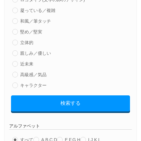
凝っている／複雑
和風／筆タッチ
堅め／堅実
立体的
親しみ／優しい
近未来
高級感／気品
キャラクター
検索する
アルファベット
すべて
A,B,C,D
E,F,G,H
I,J,K,L