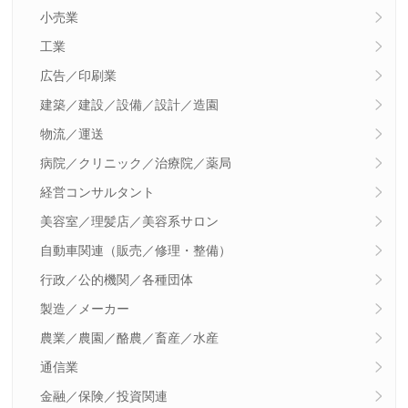
小売業
工業
広告／印刷業
建築／建設／設備／設計／造園
物流／運送
病院／クリニック／治療院／薬局
経営コンサルタント
美容室／理髪店／美容系サロン
自動車関連（販売／修理・整備）
行政／公的機関／各種団体
製造／メーカー
農業／農園／酪農／畜産／水産
通信業
金融／保険／投資関連