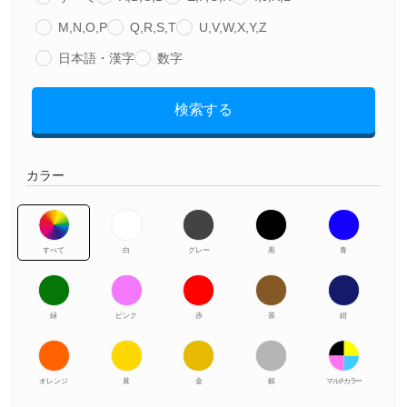
M,N,O,P
Q,R,S,T
U,V,W,X,Y,Z
日本語・漢字
数字
検索する
カラー
すべて
白
グレー
黒
青
緑
ピンク
赤
茶
紺
オレンジ
黃
金
銀
マルチカラー