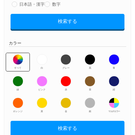
日本語・漢字
数字
検索する
カラー
すべて
白
グレー
黒
青
緑
ピンク
赤
茶
紺
オレンジ
黃
金
銀
マルチカラー
検索する