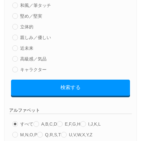
和風／筆タッチ
堅め／堅実
立体的
親しみ／優しい
近未来
高級感／気品
キャラクター
検索する
アルファベット
すべて
A,B,C,D
E,F,G,H
I,J,K,L
M,N,O,P
Q,R,S,T
U,V,W,X,Y,Z