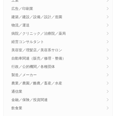
工業
広告／印刷業
建築／建設／設備／設計／造園
物流／運送
病院／クリニック／治療院／薬局
経営コンサルタント
美容室／理髪店／美容系サロン
自動車関連（販売／修理・整備）
行政／公的機関／各種団体
製造／メーカー
農業／農園／酪農／畜産／水産
通信業
金融／保険／投資関連
飲食業