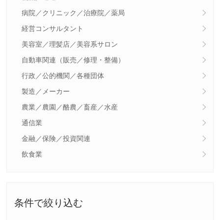
病院／クリニック／治療院／薬局
経営コンサルタント
美容室／理髪店／美容系サロン
自動車関連（販売／修理・整備）
行政／公的機関／各種団体
製造／メーカー
農業／農園／酪農／畜産／水産
通信業
金融／保険／投資関連
飲食業
条件で絞り込む