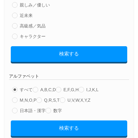
親しみ／優しい
近未来
高級感／気品
キャラクター
検索する
アルファベット
すべて
A,B,C,D
E,F,G,H
I,J,K,L
M,N,O,P
Q,R,S,T
U,V,W,X,Y,Z
日本語・漢字
数字
検索する