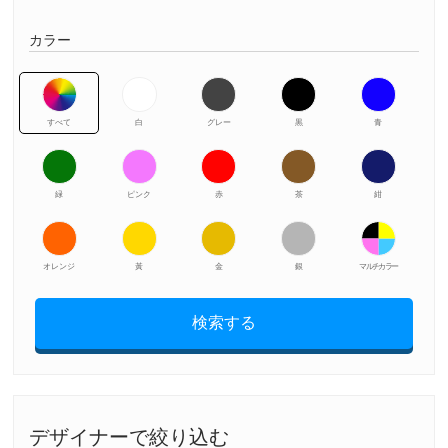
カラー
すべて
白
グレー
黒
青
緑
ピンク
赤
茶
紺
オレンジ
黃
金
銀
マルチカラー
検索する
デザイナーで絞り込む