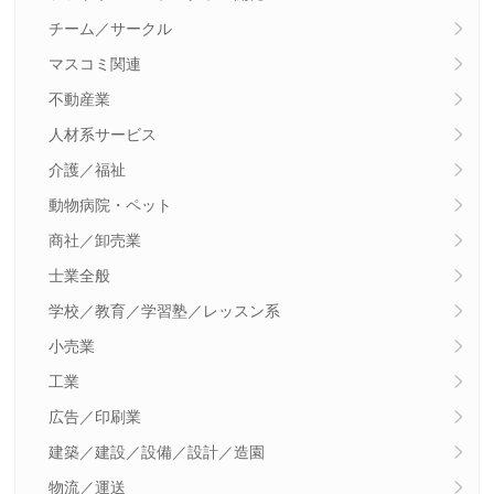
チーム／サークル
マスコミ関連
不動産業
人材系サービス
介護／福祉
動物病院・ペット
商社／卸売業
士業全般
学校／教育／学習塾／レッスン系
小売業
工業
広告／印刷業
建築／建設／設備／設計／造園
物流／運送