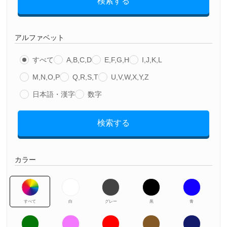
検索する
アルファベット
すべて
A,B,C,D
E,F,G,H
I,J,K,L
M,N,O,P
Q,R,S,T
U,V,W,X,Y,Z
日本語・漢字
数字
検索する
カラー
すべて
白
グレー
黒
青