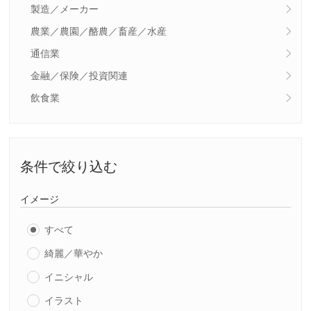
製造／メーカー
農業／農園／酪農／畜産／水産
通信業
金融／保険／投資関連
飲食業
条件で絞り込む
イメージ
すべて
綺麗／華やか
イニシャル
イラスト