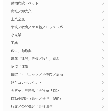
動物病院・ペット
商社／卸売業
士業全般
学校／教育／学習塾／レッスン系
小売業
工業
広告／印刷業
建築／建設／設備／設計／造園
物流／運送
病院／クリニック／治療院／薬局
経営コンサルタント
美容室／理髪店／美容系サロン
自動車関連（販売／修理・整備）
行政／公的機関／各種団体