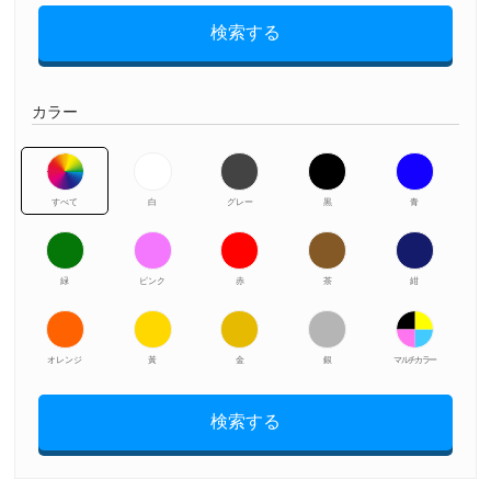
検索する
カラー
すべて
白
グレー
黒
青
緑
ピンク
赤
茶
紺
オレンジ
黃
金
銀
マルチカラー
検索する