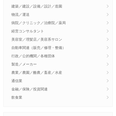
建築／建設／設備／設計／造園
物流／運送
病院／クリニック／治療院／薬局
経営コンサルタント
美容室／理髪店／美容系サロン
自動車関連（販売／修理・整備）
行政／公的機関／各種団体
製造／メーカー
農業／農園／酪農／畜産／水産
通信業
金融／保険／投資関連
飲食業