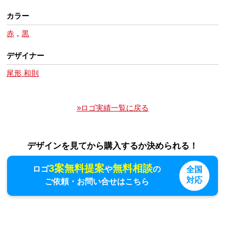
カラー
赤
，
黒
デザイナー
尾形 和則
»ロゴ実績一覧に戻る
デザインを見てから購入するか決められる！
3案無料提案
無料相談
ロゴ
や
の
全国
対応
ご依頼・お問い合せはこちら