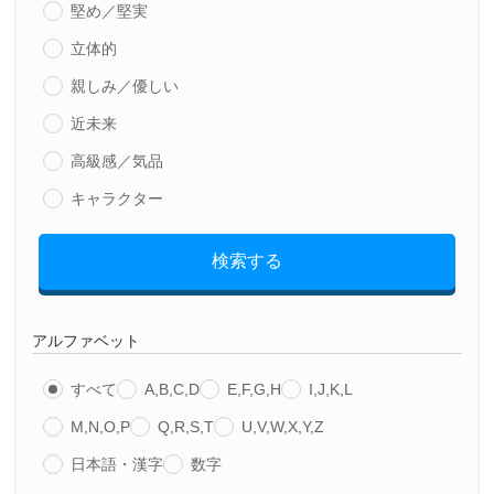
堅め／堅実
立体的
親しみ／優しい
近未来
高級感／気品
キャラクター
検索する
アルファベット
すべて
A,B,C,D
E,F,G,H
I,J,K,L
M,N,O,P
Q,R,S,T
U,V,W,X,Y,Z
日本語・漢字
数字