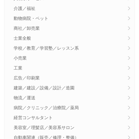
介護／福祉
動物病院・ペット
商社／卸売業
士業全般
学校／教育／学習塾／レッスン系
小売業
工業
広告／印刷業
建築／建設／設備／設計／造園
物流／運送
病院／クリニック／治療院／薬局
経営コンサルタント
美容室／理髪店／美容系サロン
自動車関連（販売／修理・整備）