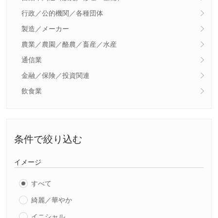
行政／公的機関／各種団体
製造／メーカー
農業／農園／酪農／畜産／水産
通信業
金融／保険／投資関連
飲食業
条件で絞り込む
イメージ
すべて
綺麗／華やか
イニシャル