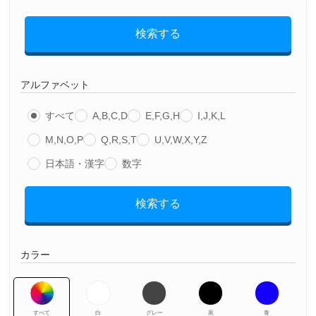
検索する
アルファベット
すべて
A,B,C,D
E,F,G,H
I,J,K,L
M,N,O,P
Q,R,S,T
U,V,W,X,Y,Z
日本語・漢字
数字
検索する
カラー
すべて
白
グレー
黒
青