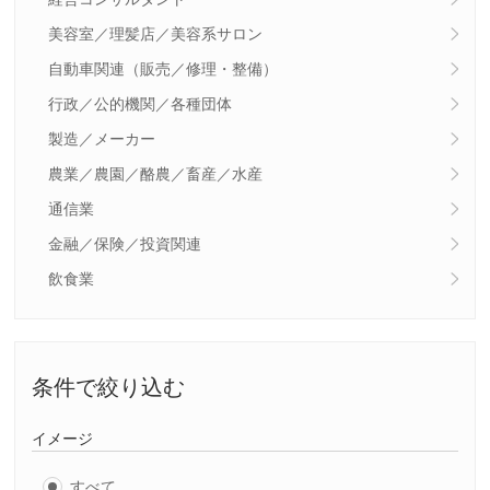
美容室／理髪店／美容系サロン
自動車関連（販売／修理・整備）
行政／公的機関／各種団体
製造／メーカー
農業／農園／酪農／畜産／水産
通信業
金融／保険／投資関連
飲食業
条件で絞り込む
イメージ
すべて