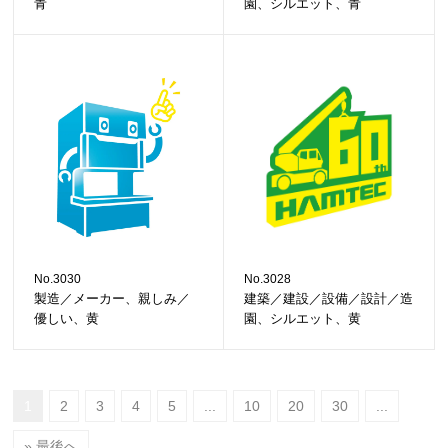
青
園、シルエット、青
No.3030
No.3028
製造／メーカー、親しみ／
建築／建設／設備／設計／造
優しい、黄
園、シルエット、黄
1
2
3
4
5
...
10
20
30
...
» 最後へ