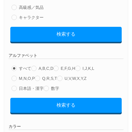
高級感／気品
キャラクター
検索する
アルファベット
すべて
A,B,C,D
E,F,G,H
I,J,K,L
M,N,O,P
Q,R,S,T
U,V,W,X,Y,Z
日本語・漢字
数字
検索する
カラー