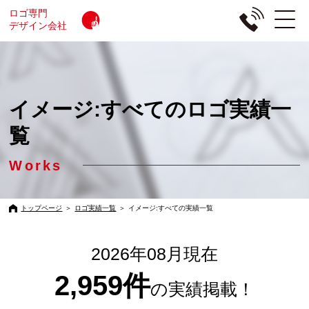
ロゴ専門
デザイン会社
イメージ:すべてのロゴ実績一
覧
Works
トップページ
＞
ロゴ実績一覧
＞
イメージ:すべての実績一覧
2026年08月現在
2,959件
の実績掲載！