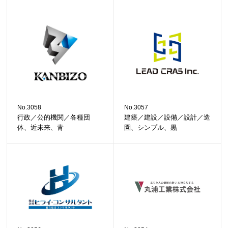
No.3058
No.3057
行政／公的機関／各種団
建築／建設／設備／設計／造
体、近未来、青
園、シンプル、黒