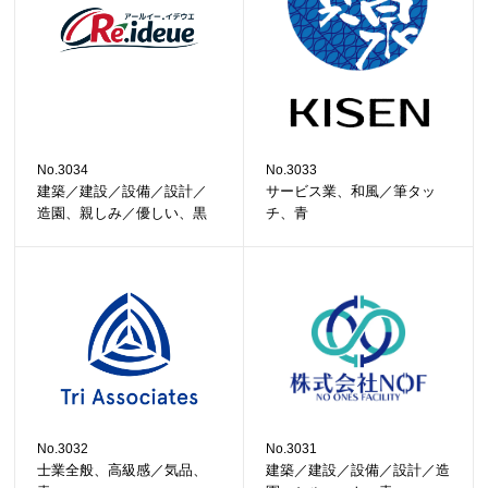
No.3034
No.3033
建築／建設／設備／設計／
サービス業、和風／筆タッ
造園、親しみ／優しい、黒
チ、青
No.3032
No.3031
士業全般、高級感／気品、
建築／建設／設備／設計／造