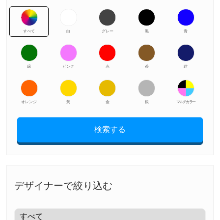
すべて
白
グレー
黒
青
緑
ピンク
赤
茶
紺
オレンジ
黃
金
銀
マルチカラー
検索する
デザイナーで絞り込む