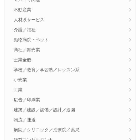
不動産業
人材系サービス
介護／福祉
動物病院・ペット
商社／卸売業
士業全般
学校／教育／学習塾／レッスン系
小売業
工業
広告／印刷業
建築／建設／設備／設計／造園
物流／運送
病院／クリニック／治療院／薬局
経営コンサルタント