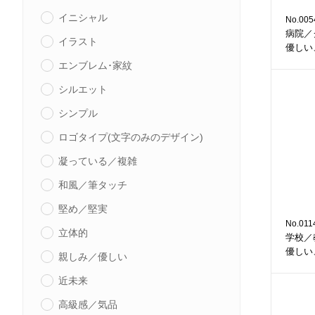
イニシャル
No.005
病院／
イラスト
優しい
エンブレム･家紋
シルエット
シンプル
ロゴタイプ(文字のみのデザイン)
凝っている／複雑
和風／筆タッチ
堅め／堅実
No.011
立体的
学校／
優しい
親しみ／優しい
近未来
高級感／気品