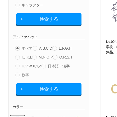
キャラクター
検索する
アルファベット
No.004
学校／
すべて
A,B,C,D
E,F,G,H
気品、
I,J,K,L
M,N,O,P
Q,R,S,T
U,V,W,X,Y,Z
日本語・漢字
数字
検索する
カラー