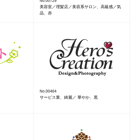
No.00729
美容室／理髪店／美容系サロン、高級感／気
品、赤
No.00464
サービス業、綺麗／ 華やか、黒