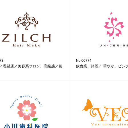
73
No.00774
／理髪店／美容系サロン、高級感／気
飲食業、綺麗／ 華やか、ピン