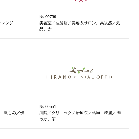
No.00759
オレンジ
美容室／理髪店／美容系サロン、高級感／気
品、赤
No.00551
、親しみ／優
病院／クリニック／治療院／薬局、綺麗／ 華
やか、茶