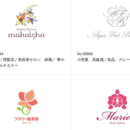
94
No.00868
／理髪店／美容系サロン、綺麗／ 華や
小売業、高級感／気品、グレー
ルチカラー