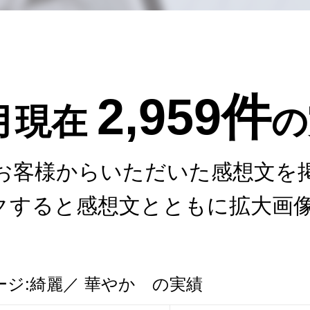
2,959件
8月現在
の
お客様からいただいた感想文を
クすると感想文とともに拡大画
ージ:綺麗／ 華やか の実績