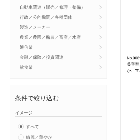
自動車関連（販売／修理・整備）
行政／公的機関／各種団体
製造／メーカー
農業／農園／酪農／畜産／水産
通信業
金融／保険／投資関連
No.008
美容室
飲食業
か、マ
条件で絞り込む
イメージ
すべて
綺麗／華やか