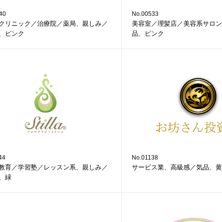
40
No.00533
クリニック／治療院／薬局、親しみ／
美容室／理髪店／美容系サロン
、ピンク
品、ピンク
44
No.01138
教育／学習塾／レッスン系、親しみ／
サービス業、高級感／気品、黄
、緑