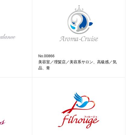
No.00866
美容室／理髪店／美容系サロン、高級感／気
品、青