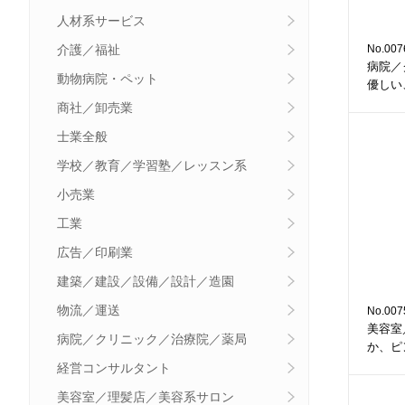
人材系サービス
No.007
介護／福祉
病院／
動物病院・ペット
優しい
商社／卸売業
士業全般
学校／教育／学習塾／レッスン系
小売業
工業
広告／印刷業
建築／建設／設備／設計／造園
物流／運送
No.007
美容室
病院／クリニック／治療院／薬局
か、ピ
経営コンサルタント
美容室／理髪店／美容系サロン