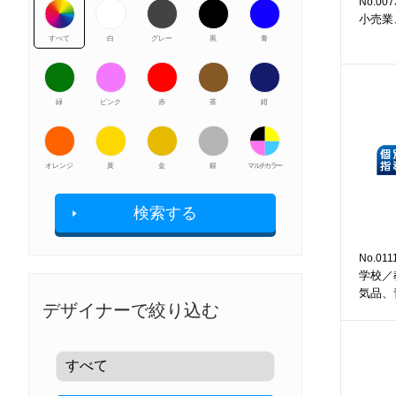
No.007
小売業
すべて
白
グレー
黒
青
緑
ピンク
赤
茶
紺
オレンジ
黃
金
銀
マルチカラー
検索する
No.011
学校／
気品、
デザイナーで絞り込む