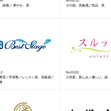
39
No.00731
、綺麗／ 華やか、茶
その他、高級感／気品、茶
13
No.01101
教育／学習塾／レッスン系、高級感／
小売業、親しみ／優しい、緑
青