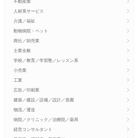
不動産業
人材系サービス
介護／福祉
動物病院・ペット
商社／卸売業
士業全般
学校／教育／学習塾／レッスン系
小売業
工業
広告／印刷業
建築／建設／設備／設計／造園
物流／運送
病院／クリニック／治療院／薬局
経営コンサルタント