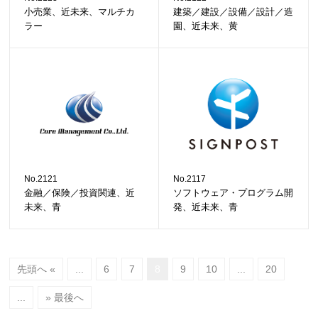
小売業、近未来、マルチカ
建築／建設／設備／設計／造
ラー
園、近未来、黄
No.2121
No.2117
金融／保険／投資関連、近
ソフトウェア・プログラム開
未来、青
発、近未来、青
先頭へ «
...
6
7
8
9
10
...
20
...
» 最後へ