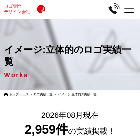
ロゴ専門
デザイン会社
イメージ:立体的のロゴ実績一
覧
Works
トップページ
＞
ロゴ実績一覧
＞
イメージ:立体的の実績一覧
2026年08月現在
2,959件
の実績掲載！