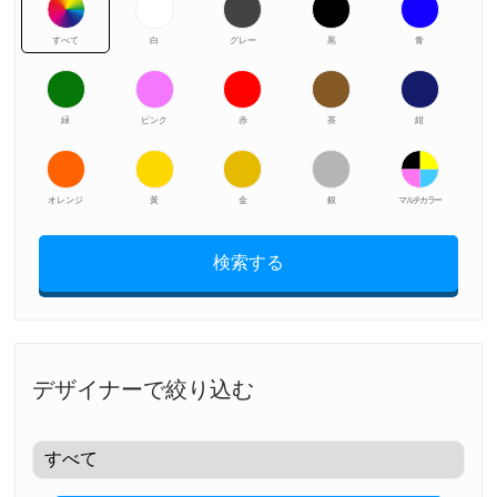
すべて
白
グレー
黒
青
緑
ピンク
赤
茶
紺
オレンジ
黃
金
銀
マルチカラー
検索する
デザイナーで絞り込む