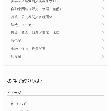
美容室／理髪店／美容系サロン
自動車関連（販売／修理・整備）
行政／公的機関／各種団体
製造／メーカー
農業／農園／酪農／畜産／水産
通信業
金融／保険／投資関連
飲食業
条件で絞り込む
イメージ
すべて