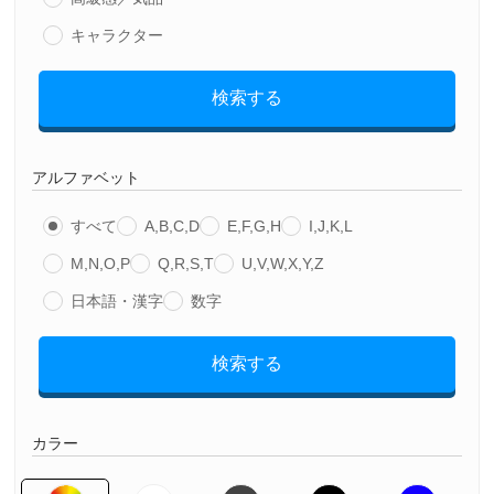
キャラクター
検索する
アルファベット
すべて
A,B,C,D
E,F,G,H
I,J,K,L
M,N,O,P
Q,R,S,T
U,V,W,X,Y,Z
日本語・漢字
数字
検索する
カラー