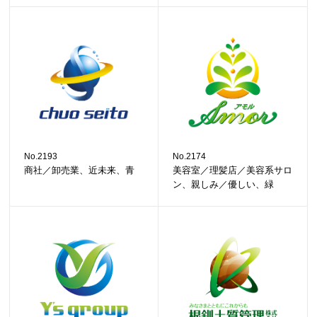
No.2193
No.2174
商社／卸売業、近未来、青
美容室／理髪店／美容系サロ
ン、親しみ／優しい、緑