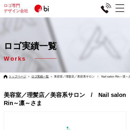
ロゴ専門
デザイン会社
ロゴ実績一覧
Works
トップページ
＞
ロゴ実績一覧
＞
美容室／理髪店／美容系サロン / Nail salon Rin～凛～
美容室／理髪店／美容系サロン / Nail salon
Rin～凛～さま