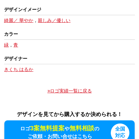
デザインイメージ
綺麗／ 華やか
，
親しみ／優しい
カラー
緑
，
青
デザイナー
きくち はるか
»ロゴ実績一覧に戻る
デザインを見てから購入するか決められる！
3案無料提案
無料相談
ロゴ
や
の
全国
対応
ご依頼・お問い合せはこちら