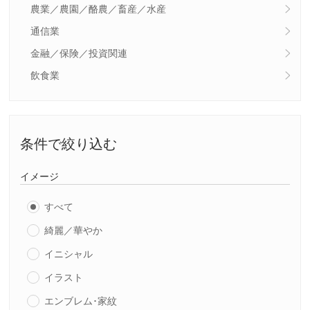
農業／農園／酪農／畜産／水産
通信業
金融／保険／投資関連
飲食業
条件で絞り込む
イメージ
すべて
綺麗／華やか
イニシャル
イラスト
エンブレム･家紋