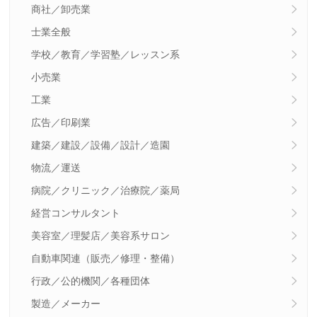
商社／卸売業
士業全般
学校／教育／学習塾／レッスン系
小売業
工業
広告／印刷業
建築／建設／設備／設計／造園
物流／運送
病院／クリニック／治療院／薬局
経営コンサルタント
美容室／理髪店／美容系サロン
自動車関連（販売／修理・整備）
行政／公的機関／各種団体
製造／メーカー