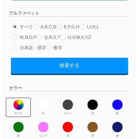
アルファベット
すべて
A,B,C,D
E,F,G,H
I,J,K,L
M,N,O,P
Q,R,S,T
U,V,W,X,Y,Z
日本語・漢字
数字
検索する
カラー
すべて
白
グレー
黒
青
緑
ピンク
赤
茶
紺