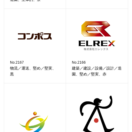
No.2167
No.2166
物流／運送、堅め／堅実、
建築／建設／設備／設計／造
黒
園、堅め／堅実、赤