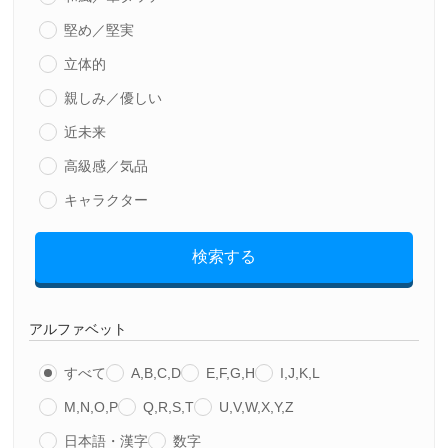
堅め／堅実
立体的
親しみ／優しい
近未来
高級感／気品
キャラクター
検索する
アルファベット
すべて
A,B,C,D
E,F,G,H
I,J,K,L
M,N,O,P
Q,R,S,T
U,V,W,X,Y,Z
日本語・漢字
数字