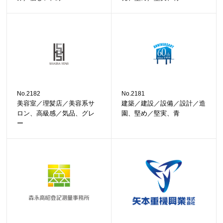
No.2182
No.2181
美容室／理髪店／美容系サ
建築／建設／設備／設計／造
ロン、高級感／気品、グレ
園、堅め／堅実、青
ー