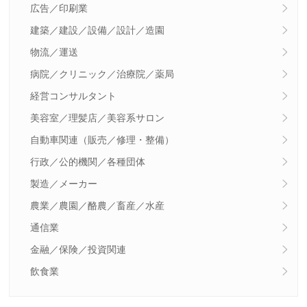
広告／印刷業
建築／建設／設備／設計／造園
物流／運送
病院／クリニック／治療院／薬局
経営コンサルタント
美容室／理髪店／美容系サロン
自動車関連（販売／修理・整備）
行政／公的機関／各種団体
製造／メーカー
農業／農園／酪農／畜産／水産
通信業
金融／保険／投資関連
飲食業