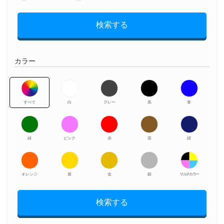
検索する
カラー
すべて
白
グレー
黒
青
緑
ピンク
赤
茶
紺
オレンジ
黃
金
銀
マルチカラー
検索する