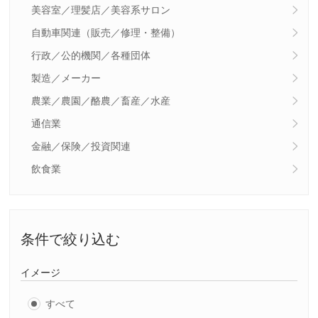
美容室／理髪店／美容系サロン
自動車関連（販売／修理・整備）
行政／公的機関／各種団体
製造／メーカー
農業／農園／酪農／畜産／水産
通信業
金融／保険／投資関連
飲食業
条件で絞り込む
イメージ
すべて