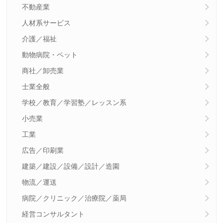
不動産業
人材系サービス
介護／福祉
動物病院・ペット
商社／卸売業
士業全般
学校／教育／学習塾／レッスン系
小売業
工業
広告／印刷業
建築／建設／設備／設計／造園
物流／運送
病院／クリニック／治療院／薬局
経営コンサルタント