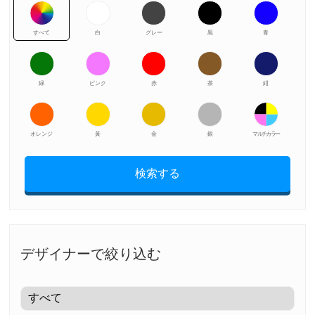
すべて
白
グレー
黒
青
緑
ピンク
赤
茶
紺
オレンジ
黃
金
銀
マルチカラー
検索する
デザイナーで絞り込む