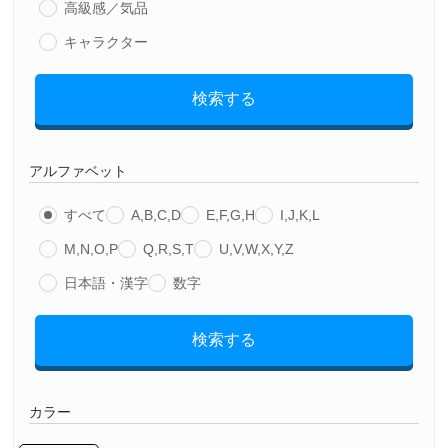
高級感／気品
キャラクター
検索する
アルファベット
すべて
A,B,C,D
E,F,G,H
I,J,K,L
M,N,O,P
Q,R,S,T
U,V,W,X,Y,Z
日本語・漢字
数字
検索する
カラー