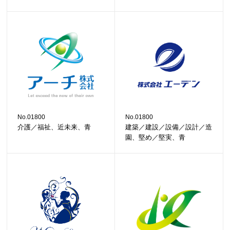
No.01800
No.01800
介護／福祉、近未来、青
建築／建設／設備／設計／造
園、堅め／堅実、青