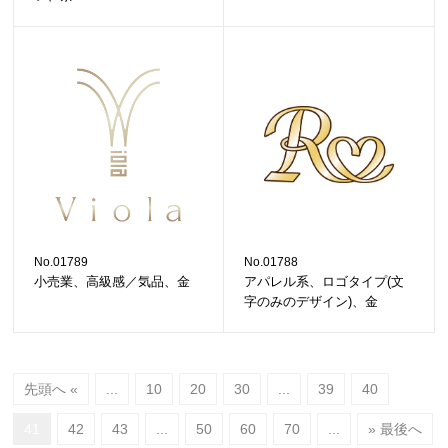
No.01789
No.01788
小売業、高級感／気品、金
アパレル系、ロゴタイプ(文
字のみのデザイン)、金
先頭へ «
...
10
20
30
...
39
40
41
42
43
...
50
60
70
...
» 最後へ