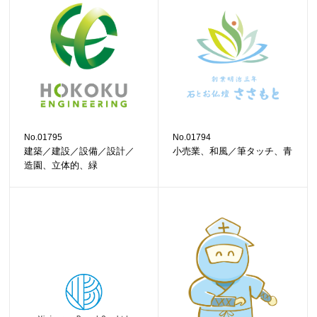
No.01795
No.01794
建築／建設／設備／設計／
小売業、和風／筆タッチ、青
造園、立体的、緑