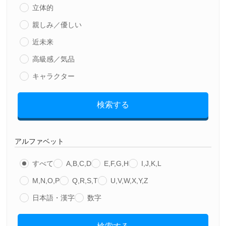
立体的
親しみ／優しい
近未来
高級感／気品
キャラクター
検索する
アルファベット
すべて
A,B,C,D
E,F,G,H
I,J,K,L
M,N,O,P
Q,R,S,T
U,V,W,X,Y,Z
日本語・漢字
数字