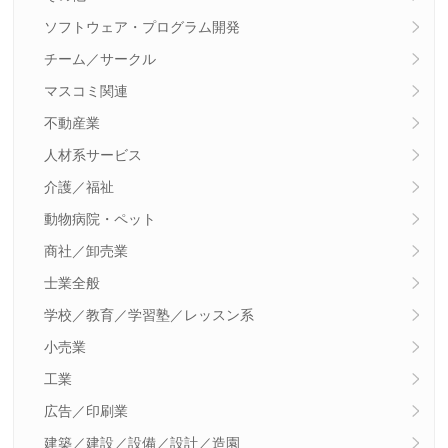
ソフトウェア・プログラム開発
チーム／サークル
マスコミ関連
不動産業
人材系サービス
介護／福祉
動物病院・ペット
商社／卸売業
士業全般
学校／教育／学習塾／レッスン系
小売業
工業
広告／印刷業
建築／建設／設備／設計／造園