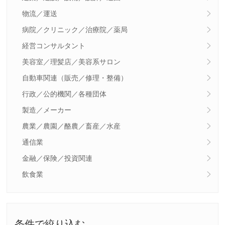
物流／運送
病院／クリニック／治療院／薬局
経営コンサルタント
美容室／理髪店／美容系サロン
自動車関連（販売／修理・整備）
行政／公的機関／各種団体
製造／メーカー
農業／農園／酪農／畜産／水産
通信業
金融／保険／投資関連
飲食業
条件で絞り込む