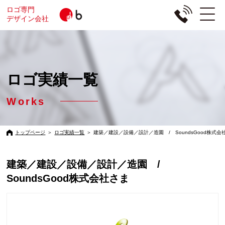
ロゴ専門
デザイン会社
ロゴ実績一覧
Works
トップページ
＞
ロゴ実績一覧
＞
建築／建設／設備／設計／造園 / SoundsGood株式会
建築／建設／設備／設計／造園 /
SoundsGood株式会社さま