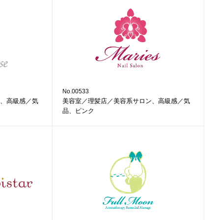
No.00533
、高級感／気
美容室／理髪店／美容系サロン、高級感／気
品、ピンク