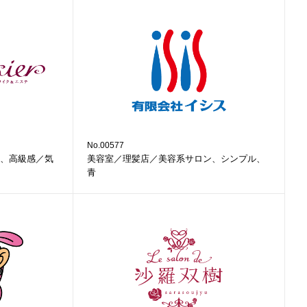
No.00577
、高級感／気
美容室／理髪店／美容系サロン、シンプル、
青