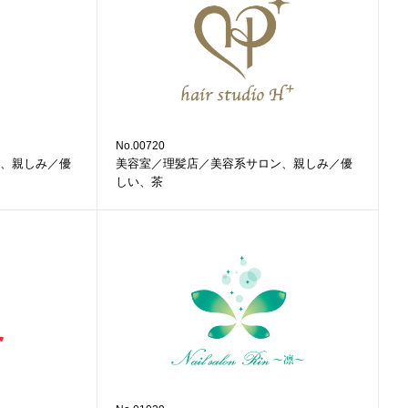
No.00720
、親しみ／優
美容室／理髪店／美容系サロン、親しみ／優
しい、茶