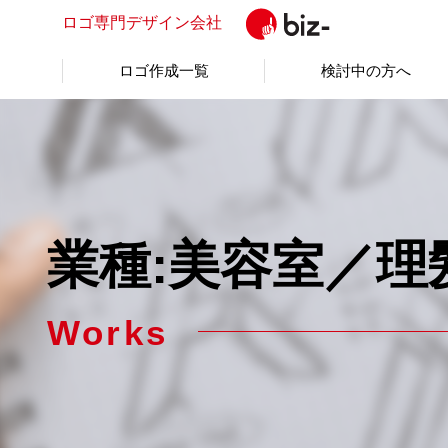
ロゴ専門
デザイン会社
ロゴ作成一覧
検討中の方へ
業種:美容室／
Works