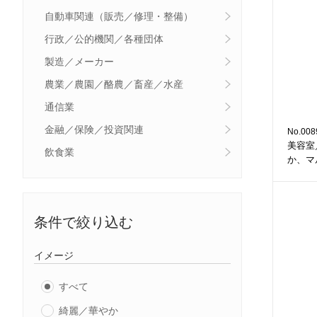
自動車関連（販売／修理・整備）
行政／公的機関／各種団体
製造／メーカー
農業／農園／酪農／畜産／水産
通信業
金融／保険／投資関連
No.008
美容室
飲食業
か、マ
条件で絞り込む
イメージ
すべて
綺麗／華やか