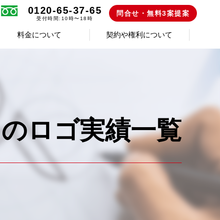
0120-65-37-65
問合せ・無料3案提案
受付時間:10時〜18時
料金について
契約や権利について
ンのロゴ実績一覧