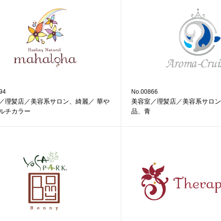
94
No.00866
／理髪店／美容系サロン、綺麗／ 華や
美容室／理髪店／美容系サロン
ルチカラー
品、青