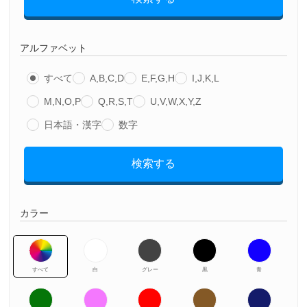
アルファベット
すべて
A,B,C,D
E,F,G,H
I,J,K,L
M,N,O,P
Q,R,S,T
U,V,W,X,Y,Z
日本語・漢字
数字
検索する
カラー
すべて
白
グレー
黒
青