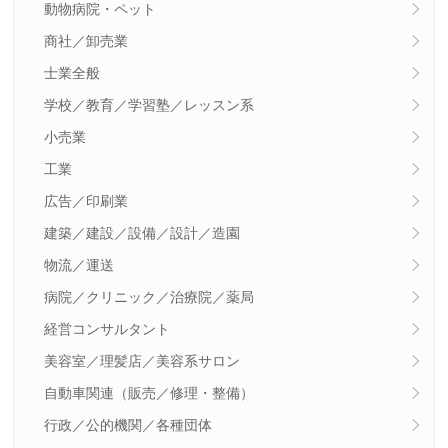
動物病院・ペット
商社／卸売業
士業全般
学校／教育／学習塾／レッスン系
小売業
工業
広告／印刷業
建築／建設／設備／設計／造園
物流／運送
病院／クリニック／治療院／薬局
経営コンサルタント
美容室／理髪店／美容系サロン
自動車関連（販売／修理・整備）
行政／公的機関／各種団体