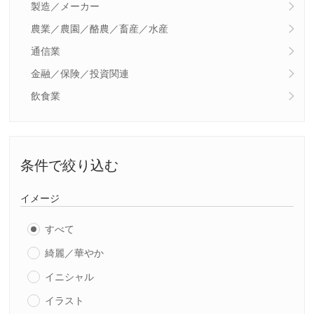
製造／メーカー
農業／農園／酪農／畜産／水産
通信業
金融／保険／投資関連
飲食業
条件で絞り込む
イメージ
すべて
綺麗／華やか
イニシャル
イラスト