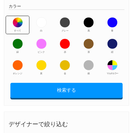
カラー
すべて
白
グレー
黒
青
緑
ピンク
赤
茶
紺
オレンジ
黃
金
銀
マルチカラー
検索する
デザイナーで絞り込む