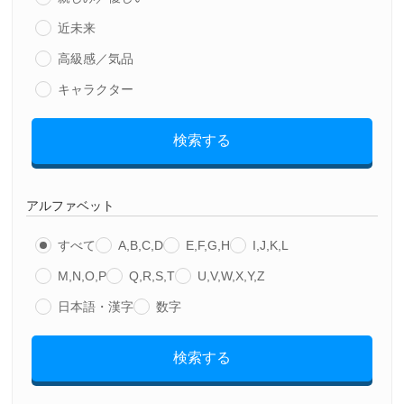
近未来
高級感／気品
キャラクター
検索する
アルファベット
すべて
A,B,C,D
E,F,G,H
I,J,K,L
M,N,O,P
Q,R,S,T
U,V,W,X,Y,Z
日本語・漢字
数字
検索する