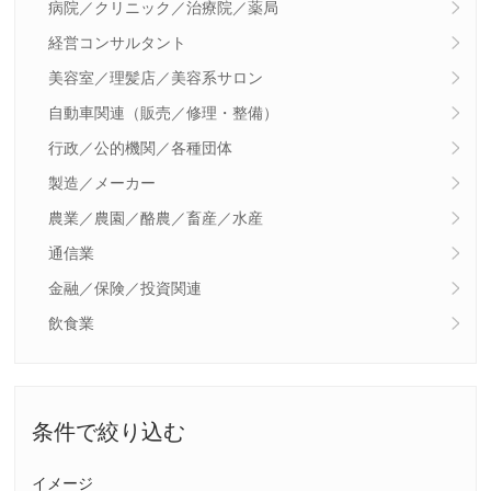
病院／クリニック／治療院／薬局
経営コンサルタント
美容室／理髪店／美容系サロン
自動車関連（販売／修理・整備）
行政／公的機関／各種団体
製造／メーカー
農業／農園／酪農／畜産／水産
通信業
金融／保険／投資関連
飲食業
条件で絞り込む
イメージ