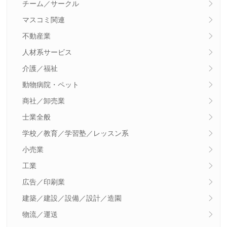
チーム／サークル
マスコミ関連
不動産業
人材系サービス
介護／福祉
動物病院・ペット
商社／卸売業
士業全般
学校／教育／学習塾／レッスン系
小売業
工業
広告／印刷業
建築／建設／設備／設計／造園
物流／運送