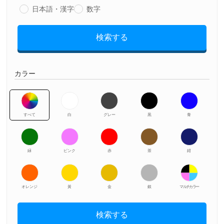
日本語・漢字
数字
検索する
カラー
すべて
白
グレー
黒
青
緑
ピンク
赤
茶
紺
オレンジ
黃
金
銀
マルチカラー
検索する