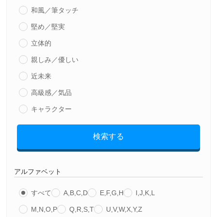
和風／筆タッチ
堅め／堅実
立体的
親しみ／優しい
近未来
高級感／気品
キャラクター
検索する
アルファベット
すべて
A,B,C,D
E,F,G,H
I,J,K,L
M,N,O,P
Q,R,S,T
U,V,W,X,Y,Z