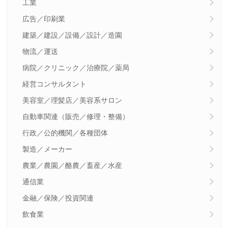
工業
広告／印刷業
建築／建設／設備／設計／造園
物流／運送
病院／クリニック／治療院／薬局
経営コンサルタント
美容室／理髪店／美容系サロン
自動車関連（販売／修理・整備）
行政／公的機関／各種団体
製造／メーカー
農業／農園／酪農／畜産／水産
通信業
金融／保険／投資関連
飲食業