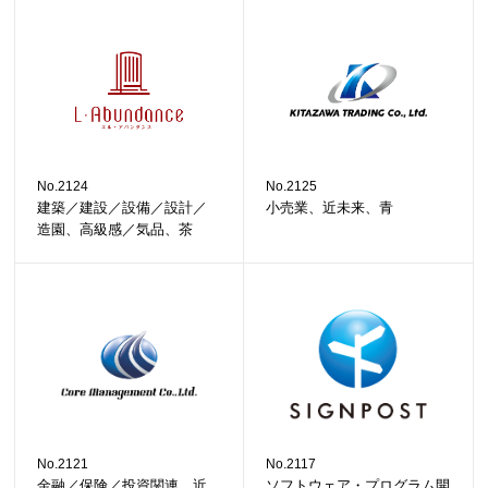
No.2124
No.2125
建築／建設／設備／設計／
小売業、近未来、青
造園、高級感／気品、茶
No.2121
No.2117
金融／保険／投資関連、近
ソフトウェア・プログラム開