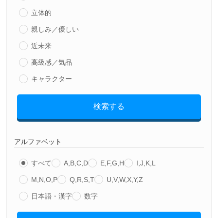
立体的
親しみ／優しい
近未来
高級感／気品
キャラクター
検索する
アルファベット
すべて
A,B,C,D
E,F,G,H
I,J,K,L
M,N,O,P
Q,R,S,T
U,V,W,X,Y,Z
日本語・漢字
数字