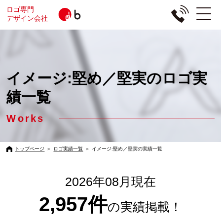
ロゴ専門
デザイン会社
イメージ:堅め／堅実のロゴ実
績一覧
Works
トップページ
＞
ロゴ実績一覧
＞
イメージ:堅め／堅実の実績一覧
2026年08月現在
2,957件
の実績掲載！