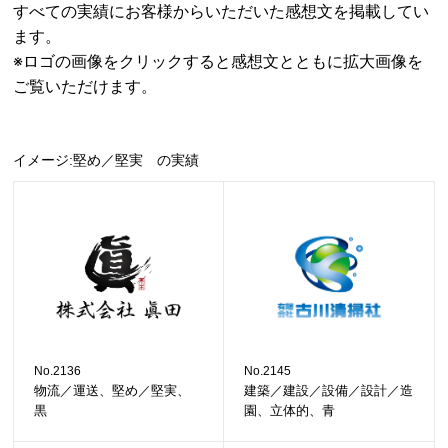
すべての実績にお客様からいただいた感想文を掲載してい
ます。
※ロゴの画像をクリックすると感想文とともに拡大画像を
ご覧いただけます。
イメージ:堅め／堅実 の実績
No.2136
No.2145
物流／運送、堅め／堅実、
建築／建設／設備／設計／造
黒
園、立体的、青