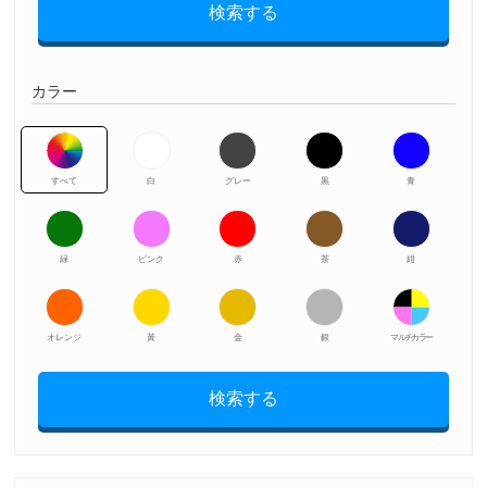
検索する
カラー
すべて
白
グレー
黒
青
緑
ピンク
赤
茶
紺
オレンジ
黃
金
銀
マルチカラー
検索する