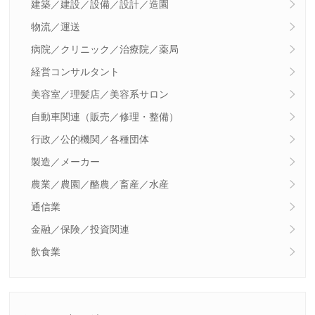
建築／建設／設備／設計／造園
物流／運送
病院／クリニック／治療院／薬局
経営コンサルタント
美容室／理髪店／美容系サロン
自動車関連（販売／修理・整備）
行政／公的機関／各種団体
製造／メーカー
農業／農園／酪農／畜産／水産
通信業
金融／保険／投資関連
飲食業