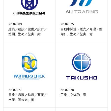
No.02083
No.02075
建築／建設／設備／設計／
自動車関連（販売／修理・整
造園、堅め／堅実、紺
備）、堅め／堅実、青
No.02077
No.02078
農業／農園／酪農／畜産／
工業、立体的、青
水産、近未来、黄