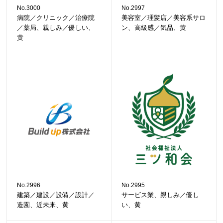
No.3000
No.2997
病院／クリニック／治療院
美容室／理髪店／美容系サロ
／薬局、親しみ／優しい、
ン、高級感／気品、黄
黄
No.2996
No.2995
建築／建設／設備／設計／
サービス業、親しみ／優し
造園、近未来、黄
い、黄