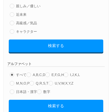
親しみ／優しい
近未来
高級感／気品
キャラクター
検索する
アルファベット
すべて
A,B,C,D
E,F,G,H
I,J,K,L
M,N,O,P
Q,R,S,T
U,V,W,X,Y,Z
日本語・漢字
数字
検索する