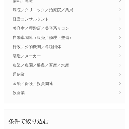
物流／運送
病院／クリニック／治療院／薬局
経営コンサルタント
美容室／理髪店／美容系サロン
自動車関連（販売／修理・整備）
行政／公的機関／各種団体
製造／メーカー
農業／農園／酪農／畜産／水産
通信業
金融／保険／投資関連
飲食業
条件で絞り込む