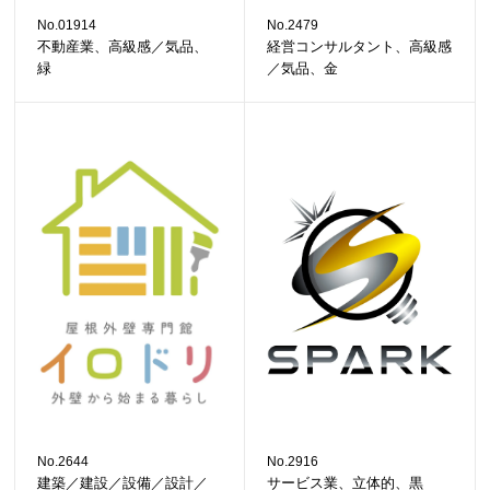
No.01914
No.2479
不動産業、高級感／気品、
経営コンサルタント、高級感
緑
／気品、金
No.2644
No.2916
建築／建設／設備／設計／
サービス業、立体的、黒