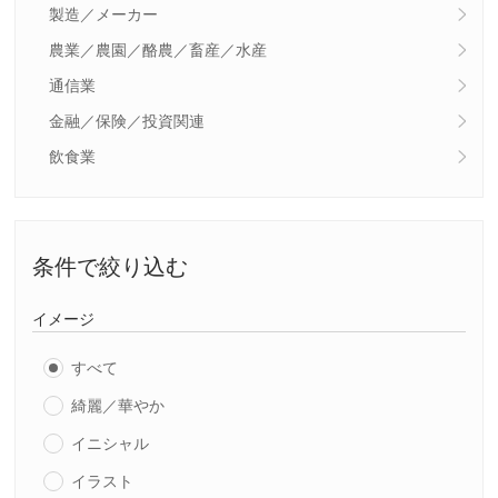
製造／メーカー
農業／農園／酪農／畜産／水産
通信業
金融／保険／投資関連
飲食業
条件で絞り込む
イメージ
すべて
綺麗／華やか
イニシャル
イラスト