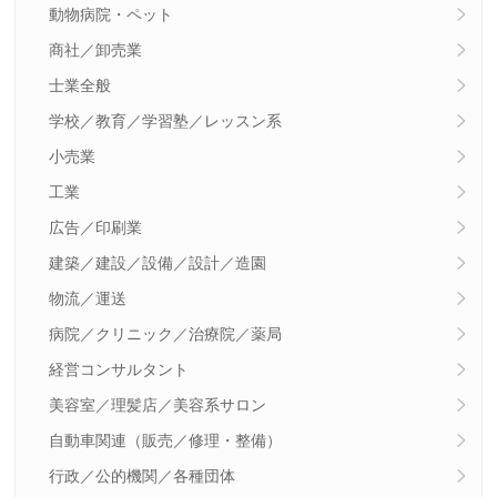
動物病院・ペット
商社／卸売業
士業全般
学校／教育／学習塾／レッスン系
小売業
工業
広告／印刷業
建築／建設／設備／設計／造園
物流／運送
病院／クリニック／治療院／薬局
経営コンサルタント
美容室／理髪店／美容系サロン
自動車関連（販売／修理・整備）
行政／公的機関／各種団体