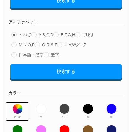
検索する
アルファベット
すべて
A,B,C,D
E,F,G,H
I,J,K,L
M,N,O,P
Q,R,S,T
U,V,W,X,Y,Z
日本語・漢字
数字
検索する
カラー
すべて
白
グレー
黒
青