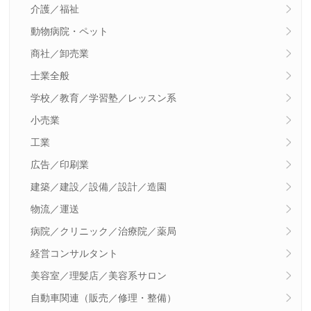
介護／福祉
動物病院・ペット
商社／卸売業
士業全般
学校／教育／学習塾／レッスン系
小売業
工業
広告／印刷業
建築／建設／設備／設計／造園
物流／運送
病院／クリニック／治療院／薬局
経営コンサルタント
美容室／理髪店／美容系サロン
自動車関連（販売／修理・整備）