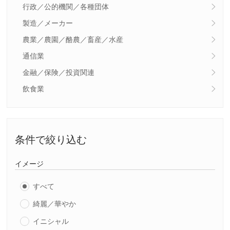
行政／公的機関／各種団体
製造／メーカー
農業／農園／酪農／畜産／水産
通信業
金融／保険／投資関連
飲食業
条件で絞り込む
イメージ
すべて
綺麗／華やか
イニシャル