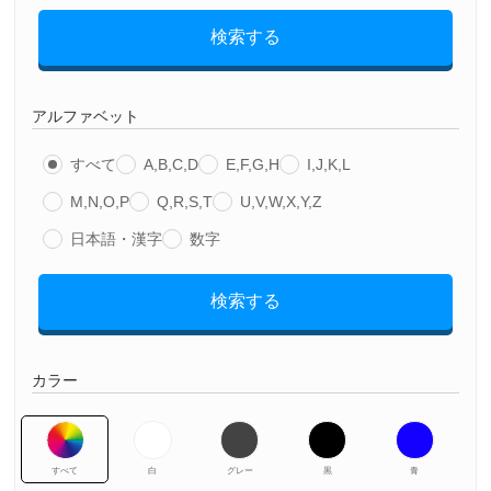
検索する
アルファベット
すべて
A,B,C,D
E,F,G,H
I,J,K,L
M,N,O,P
Q,R,S,T
U,V,W,X,Y,Z
日本語・漢字
数字
検索する
カラー
すべて
白
グレー
黒
青