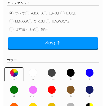
アルファベット
すべて
A,B,C,D
E,F,G,H
I,J,K,L
M,N,O,P
Q,R,S,T
U,V,W,X,Y,Z
日本語・漢字
数字
検索する
カラー
すべて
白
グレー
黒
青
緑
ピンク
赤
茶
紺