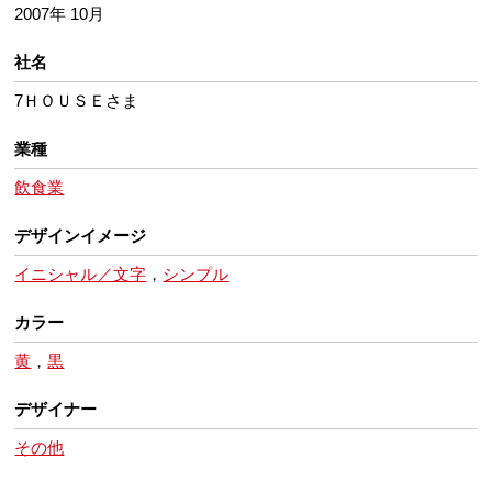
2007年 10月
社名
7ＨＯＵＳＥさま
業種
飲食業
デザインイメージ
イニシャル／文字
，
シンプル
カラー
黄
，
黒
デザイナー
その他