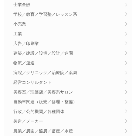
士業全般
学校／教育／学習塾／レッスン系
小売業
工業
広告／印刷業
建築／建設／設備／設計／造園
物流／運送
病院／クリニック／治療院／薬局
経営コンサルタント
美容室／理髪店／美容系サロン
自動車関連（販売／修理・整備）
行政／公的機関／各種団体
製造／メーカー
農業／農園／酪農／畜産／水産