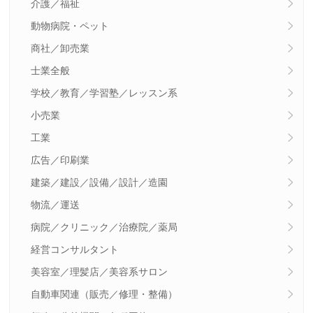
介護／福祉
動物病院・ペット
商社／卸売業
士業全般
学校／教育／学習塾／レッスン系
小売業
工業
広告／印刷業
建築／建設／設備／設計／造園
物流／運送
病院／クリニック／治療院／薬局
経営コンサルタント
美容室／理髪店／美容系サロン
自動車関連（販売／修理・整備）