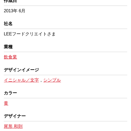
作成日
2013年 6月
社名
LEEフードクリエイトさま
業種
飲食業
デザインイメージ
イニシャル／文字
，
シンプル
カラー
黄
デザイナー
尾形 和則