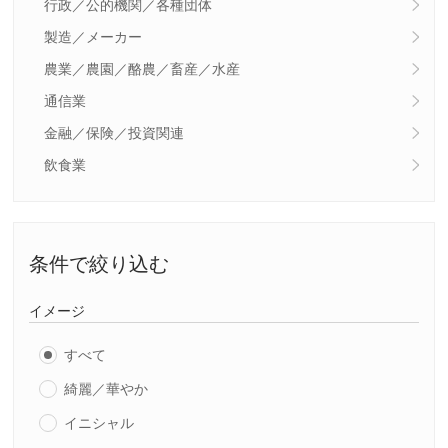
行政／公的機関／各種団体
製造／メーカー
農業／農園／酪農／畜産／水産
通信業
金融／保険／投資関連
飲食業
条件で絞り込む
イメージ
すべて
綺麗／華やか
イニシャル