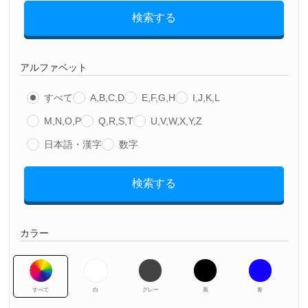
検索する
アルファベット
すべて
A,B,C,D
E,F,G,H
I,J,K,L
M,N,O,P
Q,R,S,T
U,V,W,X,Y,Z
日本語・漢字
数字
検索する
カラー
すべて
白
グレー
黒
青