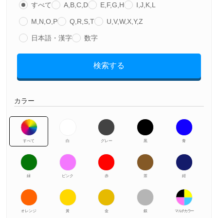
すべて
A,B,C,D
E,F,G,H
I,J,K,L
M,N,O,P
Q,R,S,T
U,V,W,X,Y,Z
日本語・漢字
数字
検索する
カラー
すべて
白
グレー
黒
青
緑
ピンク
赤
茶
紺
オレンジ
黃
金
銀
マルチカラー