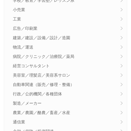
学校／教育／学習塾／レッスン系
小売業
工業
広告／印刷業
建築／建設／設備／設計／造園
物流／運送
病院／クリニック／治療院／薬局
経営コンサルタント
美容室／理髪店／美容系サロン
自動車関連（販売／修理・整備）
行政／公的機関／各種団体
製造／メーカー
農業／農園／酪農／畜産／水産
通信業