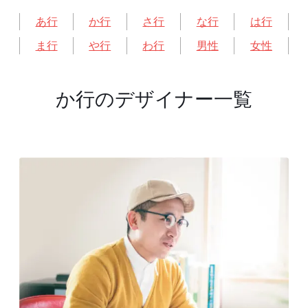
あ行
か行
さ行
な行
は行
ま行
や行
わ行
男性
女性
か行のデザイナー一覧