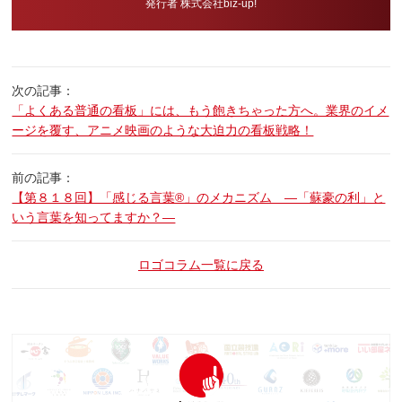
発行者 株式会社biz-up!
次の記事：
「よくある普通の看板」には、もう飽きちゃった方へ。業界のイメ
ージを覆す、アニメ映画のような大迫力の看板戦略！
前の記事：
【第８１８回】「感じる言葉®」のメカニズム ―「蘇豪の利」と
いう言葉を知ってますか？―
ロゴコラム一覧に戻る