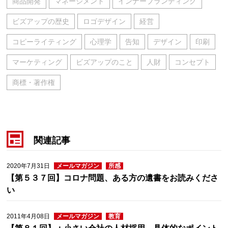
商品開発
マネージメント
インナーブランディング
ビズアップの歴史
ロゴデザイン
経営
コピーライティング
心理学
告知
デザイン
印刷
マーケティング
ビズアップのこと
人財
コンセプト
商標・著作権
関連記事
2020年7月31日
メールマガジン
所感
【第５３７回】コロナ問題、ある方の遺書をお読みくださ
い
2011年4月08日
メールマガジン
教育