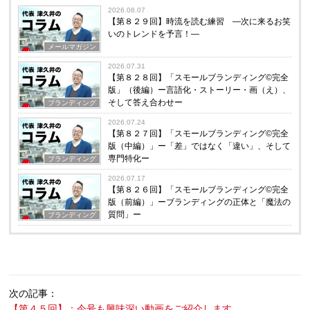
2026.08.07
【第８２９回】時流を読む練習 ―次に来るお笑
いのトレンドを予言！―
メールマガジン
2026.07.31
【第８２８回】「スモールブランディング©完全
版」（後編）ー言語化・ストーリー・画（え）、
そして答え合わせー
ブランディング
2026.07.24
【第８２７回】「スモールブランディング©完全
版（中編）」ー「差」ではなく「違い」、そして
専門特化ー
ブランディング
2026.07.17
【第８２６回】「スモールブランディング©完全
版（前編）」ーブランディングの正体と「魔法の
質問」ー
ブランディング
次の記事：
【第４５回】：今号も興味深い動画をご紹介します