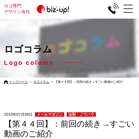
ロゴ専門
デザイン会社
ロゴコラム
Logo column
トップページ
＞
ロゴコラム
＞
【第４４回】：前回の続き→すごい動画のご紹介
2010年07月09日
メールマガジン
法則・ノウハウ
【第４４回】：前回の続き→すごい
動画のご紹介