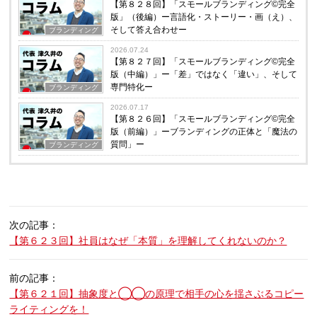
【第８２８回】「スモールブランディング©完全
版」（後編）ー言語化・ストーリー・画（え）、
そして答え合わせー
ブランディング
2026.07.24
【第８２７回】「スモールブランディング©完全
版（中編）」ー「差」ではなく「違い」、そして
専門特化ー
ブランディング
2026.07.17
【第８２６回】「スモールブランディング©完全
版（前編）」ーブランディングの正体と「魔法の
質問」ー
ブランディング
次の記事：
【第６２３回】社員はなぜ「本質」を理解してくれないのか？
前の記事：
【第６２１回】抽象度と◯◯の原理で相手の心を揺さぶるコピー
ライティングを！