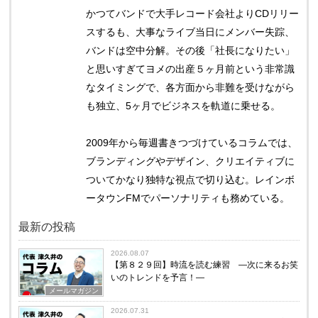
かつてバンドで大手レコード会社よりCDリリー
スするも、大事なライブ当日にメンバー失踪、
バンドは空中分解。その後「社長になりたい」
と思いすぎてヨメの出産５ヶ月前という非常識
なタイミングで、各方面から非難を受けながら
も独立、5ヶ月でビジネスを軌道に乗せる。
2009年から毎週書きつづけているコラムでは、
ブランディングやデザイン、クリエイティブに
ついてかなり独特な視点で切り込む。レインボ
ータウンFMでパーソナリティも務めている。
最新の投稿
2026.08.07
【第８２９回】時流を読む練習 ―次に来るお笑
いのトレンドを予言！―
メールマガジン
2026.07.31