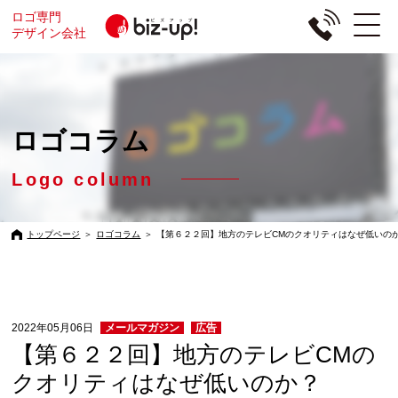
ロゴ専門
デザイン会社
ロゴコラム
Logo column
トップページ
＞
ロゴコラム
＞
【第６２２回】地方のテレビCMのクオリティはなぜ低いの
2022年05月06日
メールマガジン
広告
【第６２２回】地方のテレビCMの
クオリティはなぜ低いのか？