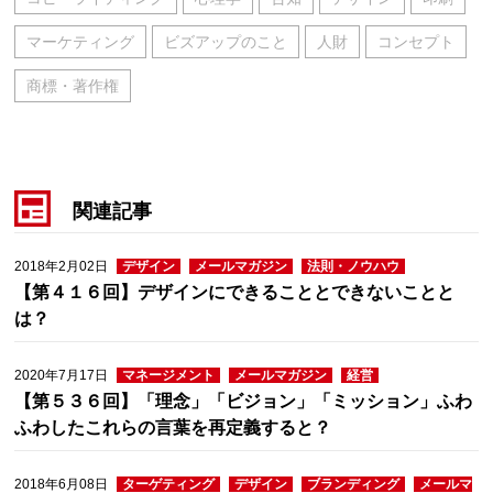
マーケティング
ビズアップのこと
人財
コンセプト
商標・著作権
関連記事
2018年2月02日
デザイン
メールマガジン
法則・ノウハウ
【第４１６回】デザインにできることとできないことと
は？
2020年7月17日
マネージメント
メールマガジン
経営
【第５３６回】「理念」「ビジョン」「ミッション」ふわ
ふわしたこれらの言葉を再定義すると？
2018年6月08日
ターゲティング
デザイン
ブランディング
メールマ