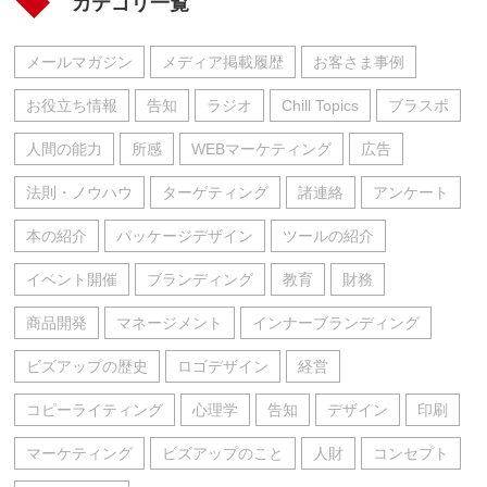
カテゴリ一覧
メールマガジン
メディア掲載履歴
お客さま事例
お役立ち情報
告知
ラジオ
Chill Topics
ブラスポ
人間の能力
所感
WEBマーケティング
広告
法則・ノウハウ
ターゲティング
諸連絡
アンケート
本の紹介
パッケージデザイン
ツールの紹介
イベント開催
ブランディング
教育
財務
商品開発
マネージメント
インナーブランディング
ビズアップの歴史
ロゴデザイン
経営
コピーライティング
心理学
告知
デザイン
印刷
マーケティング
ビズアップのこと
人財
コンセプト