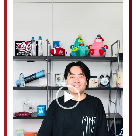
動
画
プ
レ
ー
ヤ
ー