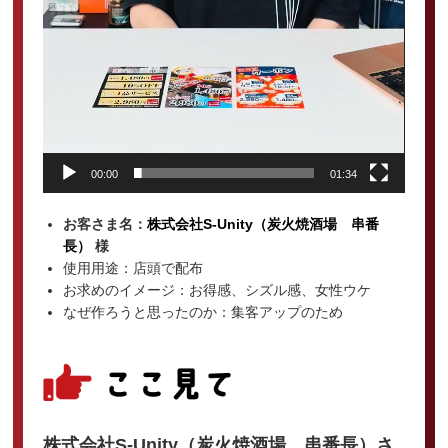
00:00
01:34
お客さま名：
株式会社S-Unity（炭火焼酒場 串番
長）
様
使用用途：店頭で配布
お求めのイメージ：お得感、シズル感、女性ウケ
なぜ作ろうと思ったのか：集客アップのため
株式会社S-Unity（炭火焼酒場 串番長）さ