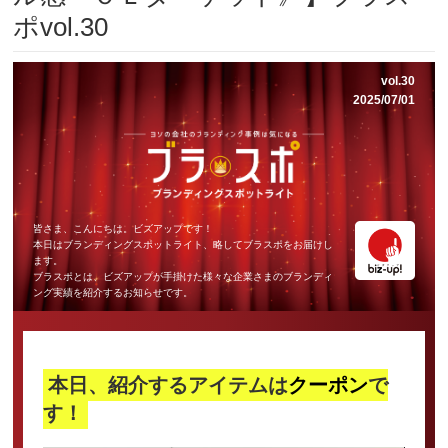
ポvol.30
vol.30
2025/07/01
皆さま、こんにちは。ビズアップです！
本日はブランディングスポットライト、略してブラスポをお届けし
ます。
ブラスポとは、ビズアップが手掛けた様々な企業さまのブランディ
ング実績を紹介するお知らせです。
本日、紹介するアイテムは
クーポン
で
す！