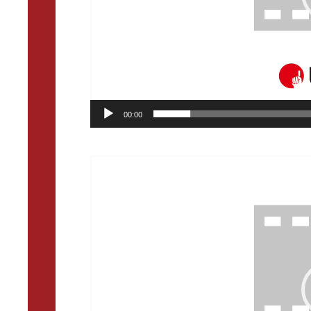
00:00
動
画
プ
レ
ー
ヤ
ー