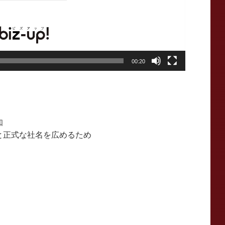
00:20
知
と正式な社名を広めるため