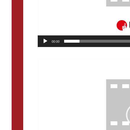
00:00
動
画
プ
レ
ー
ヤ
ー