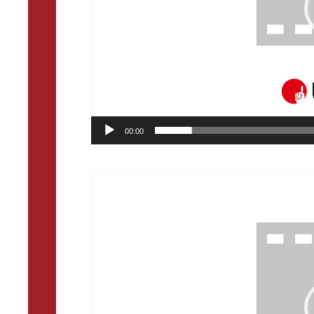
00:00
動
画
プ
レ
ー
ヤ
ー