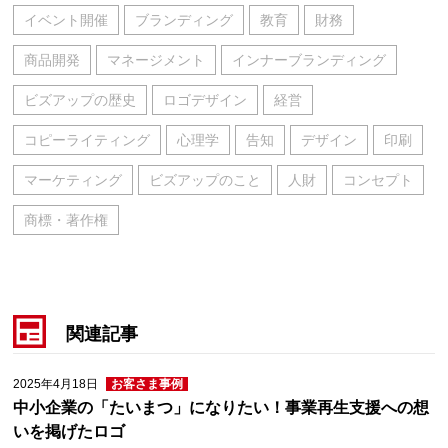
イベント開催
ブランディング
教育
財務
商品開発
マネージメント
インナーブランディング
ビズアップの歴史
ロゴデザイン
経営
コピーライティング
心理学
告知
デザイン
印刷
マーケティング
ビズアップのこと
人財
コンセプト
商標・著作権
関連記事
2025年4月18日
お客さま事例
中小企業の「たいまつ」になりたい！事業再生支援への想
いを掲げたロゴ