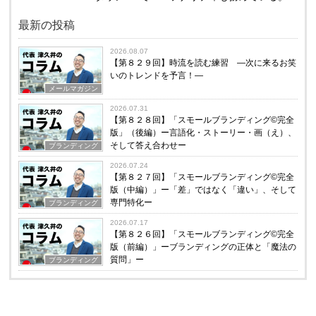
最新の投稿
2026.08.07
【第８２９回】時流を読む練習 ―次に来るお笑
いのトレンドを予言！―
メールマガジン
2026.07.31
【第８２８回】「スモールブランディング©完全
版」（後編）ー言語化・ストーリー・画（え）、
そして答え合わせー
ブランディング
2026.07.24
【第８２７回】「スモールブランディング©完全
版（中編）」ー「差」ではなく「違い」、そして
専門特化ー
ブランディング
2026.07.17
【第８２６回】「スモールブランディング©完全
版（前編）」ーブランディングの正体と「魔法の
質問」ー
ブランディング