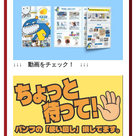
↓↓↓ 動画をチェック！ ↓↓↓
動
画
プ
レ
ー
ヤ
ー