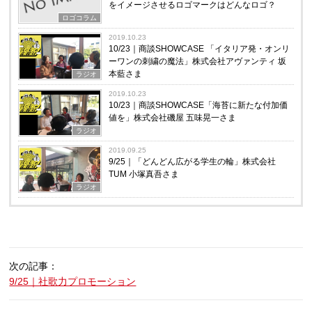
をイメージさせるロゴマークはどんなロゴ？
ロゴコラム
2019.10.23
10/23｜商談SHOWCASE 「イタリア発・オンリ
ーワンの刺繍の魔法」株式会社アヴァンティ 坂
本藍さま
ラジオ
2019.10.23
10/23｜商談SHOWCASE「海苔に新たな付加価
値を」株式会社磯屋 五味晃一さま
ラジオ
2019.09.25
9/25｜「どんどん広がる学生の輪」株式会社
TUM 小塚真吾さま
ラジオ
次の記事：
9/25｜社歌力プロモーション