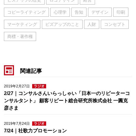
ビズアップの歴史
ロゴデザイン
経営
コピーライティング
心理学
告知
デザイン
印刷
マーケティング
ビズアップのこと
人財
コンセプト
商標・著作権
関連記事
2019年2月27日
ラジオ
2/27｜コンサルさんいらっしゃい「日本一のリピーターコ
ンサルタント」 顧客リピート総合研究所株式会社 一圓克
彦さま
2019年7月24日
ラジオ
7/24｜社歌力プロモーション